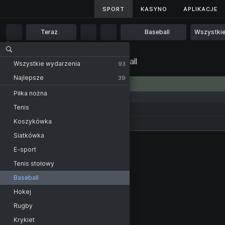
SPORT
SPORT
KASYNO
KASYNO
APLIKACJE
APLIKACJE
Teraz
Baseball
Wszystkie
Wszystkie wydarzenia
2
Strona główna
Na żywo
Baseball
Wszystkie wydarzenia
KRAJE
93
USA
Najlepsze
39
Baseball
MLB
Piłka nożna
MLB
Chicago Cubs
MLB
Tenis
-
Toronto Blue Jays
Seattle Mariners
Koszykówka
-
Detroit Tigers
Siatkówka
E-sport
Tenis stołowy
Baseball
Hokej
Rugby
Krykiet