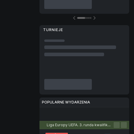
TURNIEJE
POPULARNE WYDARZENIA
Piłka nożna
Tenis
Koszykówka
Piłka ręczna
Siatkówka
Liga Europy UEFA. 3. runda kwalifikacyjna. Pierwsze mecze