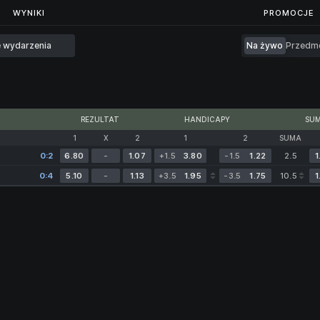
...
WYNIKI
WYNIKI
PROMOCJE
 wydarzenia
Na żywo
Przedm
REZULTAT
HANDICAPY
SU
1
X
2
1
2
SUMA
0:2
6.80
-
1.07
+1.5
3.80
-1.5
1.22
2.5
1
0:4
5.10
-
1.13
+3.5
1.95
-3.5
1.75
10.5
1