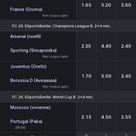
-
1.65
5.20
3.60
France (Groma)
Nie rozpoczęto
FC 26. ESportsBattle. Champions League B. 2x4 min.
1
X
2
Arsenal (noeN)
-
2.30
4.40
2.40
Sporting (Simaponika)
Nie rozpoczęto
Juventus (Grellz)
-
1.70
5.00
3.40
Borussia D (Aveaaaaa)
Nie rozpoczęto
FC 26. ESportsBattle. World Cup B. 2x4 min.
1
X
2
Morocco (vivienne)
-
2.15
4.50
2.55
Portugal (Paka)
29:00
H
H
1
1
2
2