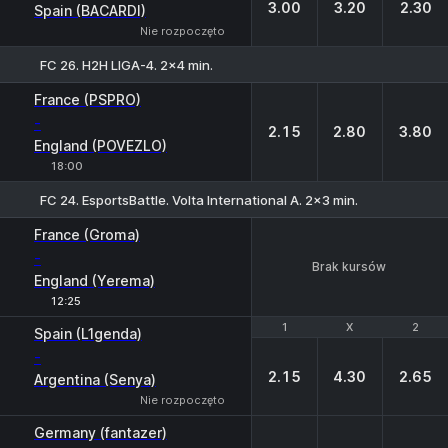
3.00
3.20
2.30
Spain (BACARDI)
Nie rozpoczęto
FC 26. H2H LIGA-4. 2x4 min.
1
X
2
France (PSPRO)
-
2.15
2.80
3.80
England (POVEZLO)
18:00
FC 24. EsportsBattle. Volta International A. 2x3 min.
France (Groma)
-
Brak kursów
England (Yerema)
12:25
1
1
X
X
2
2
Spain (L1genda)
-
2.15
4.30
2.65
Argentina (Senya)
Nie rozpoczęto
Germany (fantazer)