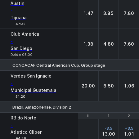
Austin
-
1.47
3.85
7.80
Tijuana
47:32
Club America
-
1.38
4.80
7.60
San Diego
Dziś o 05:00
CONCACAF Central American Cup. Group stage
1
X
2
Verdes San Ignacio
-
20.00
8.50
1.06
Municipal Guatemala
51:20
Brazil. Amazonense. Division 2
H
H
1
1
2
2
RB do Norte
-
-3.5
+3.5
Atletico Cliper
13.00
1.01
94:36