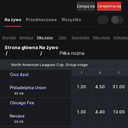
Zaloguj się
Zarejestruj się
Na żywo
Przedmeczowe
Wszystko
Wszystko
Najlepsze
Piłka nożna
Tenis
Koszykówka
Piłka ręczna
Siatkówka
Strona główna
Na żywo
Piłka nożna
North American Leagues Cup. Group stage
1
1
X
X
2
2
Cruz Azul
-
1.20
4.50
31.00
Philadelphia Union
85:46
Chicago Fire
-
1.30
4.40
13.00
Necaxa
58:39