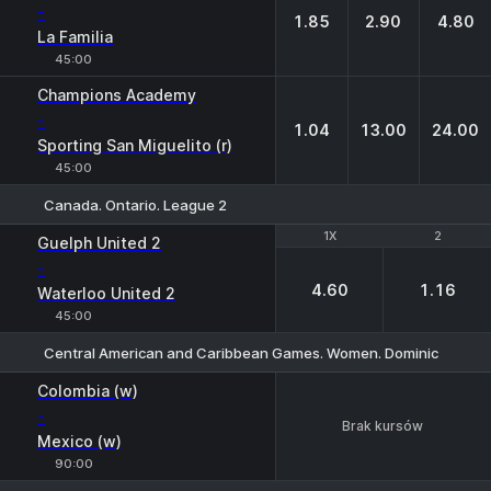
-
1.85
2.90
4.80
La Familia
45:00
Champions Academy
-
1.04
13.00
24.00
Sporting San Miguelito (r)
45:00
Canada. Ontario. League 2
1X
1X
2
2
Guelph United 2
-
4.60
1.16
Waterloo United 2
45:00
Central American and Caribbean Games. Women. Dominican Republ
Colombia (w)
-
Brak kursów
Mexico (w)
90:00