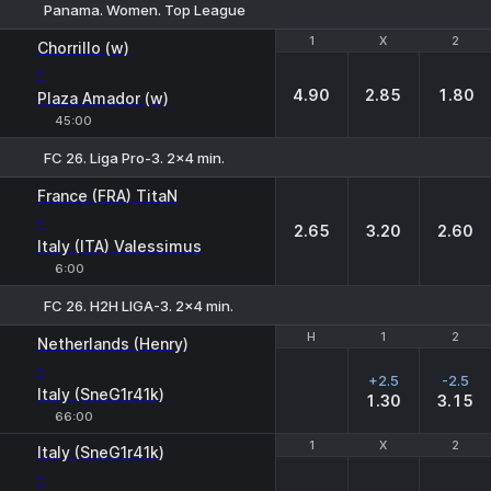
Panama. Women. Top League
1
1
X
X
2
2
Chorrillo (w)
-
4.90
2.85
1.80
Plaza Amador (w)
45:00
FC 26. Liga Pro-3. 2x4 min.
1
X
2
France (FRA) TitaN
-
2.65
3.20
2.60
Italy (ITA) Valessimus
6:00
FC 26. H2H LIGA-3. 2x4 min.
H
H
1
1
2
2
Netherlands (Henry)
-
+2.5
-2.5
Italy (SneG1r41k)
1.30
3.15
66:00
1
1
X
X
2
2
Italy (SneG1r41k)
-