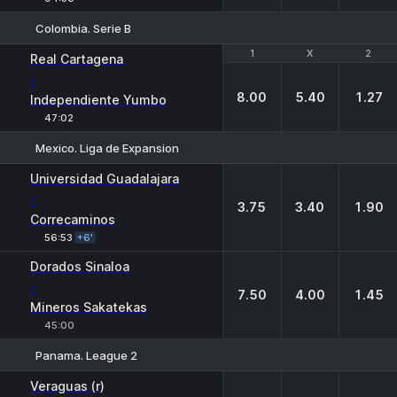
Colombia. Serie B
1
1
X
X
2
2
Real Cartagena
-
8.00
5.40
1.27
Independiente Yumbo
47:02
Mexico. Liga de Expansion
1
X
2
Universidad Guadalajara
-
3.75
3.40
1.90
Correcaminos
56:53
+6'
Dorados Sinaloa
-
7.50
4.00
1.45
Mineros Sakatekas
45:00
Panama. League 2
1
X
2
Veraguas (r)