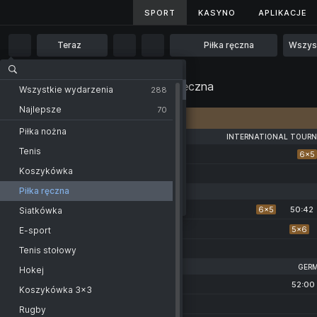
SPORT
SPORT
KASYNO
KASYNO
APLIKACJE
APLIKACJE
Teraz
Piłka ręczna
Wszyst
Strona główna
Na żywo
Piłka ręczna
Wszystkie wydarzenia
Wszystkie wydarzenia
288
6
Najlepsze
70
KATEGORIA
Piłka ręczna
Kluby
Piłka nożna
INTERNATIONAL TOURN
Wisla Plock
International Tournament. Plock
Tenis
-
6x5
TTH Holstebro Herrer
Friendly
Koszykówka
1. połowa
Germany. Friendly
Piłka ręczna
MOL-Pick Szeged
France. Friendly
-
6x5
50:42
Siatkówka
HBC Nantes
TV 05/07 Huttenberg
-
5x6
E-sport
Pfadi Winterthur
1. połowa
Tenis stołowy
GERM
Hokej
TSV GWD Minden
-
52:00
Koszykówka 3x3
1. VFL Potsdam
TuS Ferndorf
-
Rugby
Bergischer HC