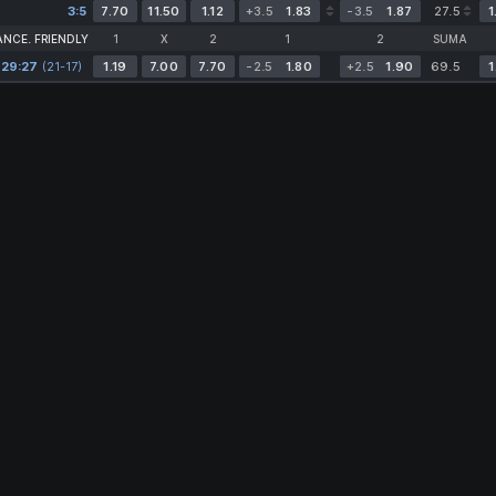
3:5
7.70
11.50
1.12
+3.5
1.83
-3.5
1.87
27.5
1
ANCE. FRIENDLY
1
X
2
1
2
SUMA
29:27
(21-17)
(21-17)
1.19
7.00
7.70
-2.5
1.80
+2.5
1.90
69.5
1