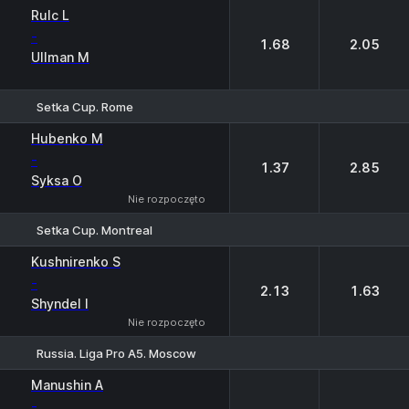
1
2
Rulc L
-
1.68
2.05
Ullman M
Setka Cup. Rome
1
2
Hubenko M
-
1.37
2.85
Syksa O
Nie rozpoczęto
Setka Cup. Montreal
1
2
Kushnirenko S
-
2.13
1.63
Shyndel I
Nie rozpoczęto
Russia. Liga Pro A5. Moscow
1
2
Manushin A
-