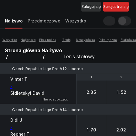
Zaloguj się
Zarejestruj się
Na żywo
Przedmeczowe
Wszystko
Wszystko
Najlepsze
Piłka nożna
Tenis
Koszykówka
Piłka ręczna
Siatkówka
Strona główna
Na żywo
Tenis stołowy
Czech Republic. Liga Pro A12. Liberec
1
1
2
2
Vinter T
-
2.35
1.52
Sidletskyi David
Nie rozpoczęto
Czech Republic. Liga Pro A14. Liberec
1
2
Didi J
-
1.70
2.02
Regner T