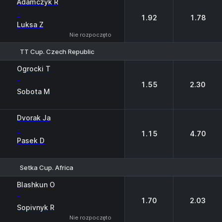
Adamczyk R
-
1.92
1.78
Luksa Z
Nie rozpoczęto
TT Cup. Czech Republic
1
2
Ogrocki T
-
1.55
2.30
Sobota M
Dvorak Ja
-
1.15
4.70
Pasek D
Setka Cup. Africa
1
2
Blashkun O
-
1.70
2.03
Sopivnyk R
Nie rozpoczęto