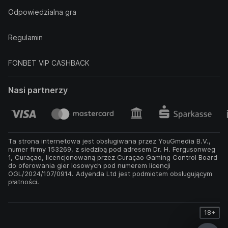
Odpowiedzialna gra
Regulamin
FONBET VIP CASHBACK
Nasi partnerzy
Ta strona internetowa jest obsługiwana przez YouGmedia B.V.,
numer firmy 153269, z siedzibą pod adresem Dr. H. Fergusonweg
1, Curaçao, licencjonowaną przez Curaçao Gaming Control Board
do oferowania gier losowych pod numerem licencji
OGL/2024/107/0914. Adyenda Ltd jest podmiotem obsługującym
płatności.
18+