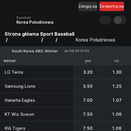
Zaloguj się
Zarejestruj się
Baseball
Korea Południowa
Strona główna
Sport
Baseball
Korea Południowa
South Korea. KBO. Winner
do 09.08 12:00
yes
no
winner
LG Twins
3.20
1.30
Samsung Lions
3.50
1.25
Hanwha Eagles
7.00
1.07
KT Wiz Suwon
7.50
1.06
KIA Tigers
7.50
1.06