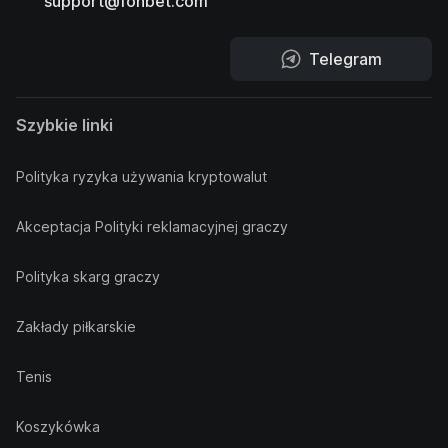
support@fonbet.com
Telegram
Szybkie linki
Polityka ryzyka używania kryptowalut
Akceptacja Polityki reklamacyjnej graczy
Polityka skarg graczy
Zakłady piłkarskie
Tenis
Koszykówka