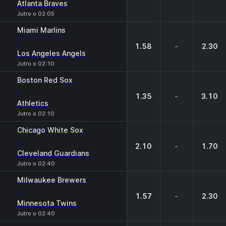
Atlanta Braves
Jutro o 02:05
Miami Marlins
-
1.58
-
2.30
Los Angeles Angels
Jutro o 02:10
Boston Red Sox
-
1.35
-
3.10
Athletics
Jutro o 02:10
Chicago White Sox
-
2.10
-
1.70
Cleveland Guardians
Jutro o 02:40
Milwaukee Brewers
-
1.57
-
2.30
Minnesota Twins
Jutro o 02:40