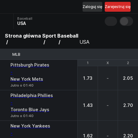
Zaloguj się
Zarejestruj się
Baseball
USA
Strona główna
Sport
Baseball
USA
MLB
1
1
X
X
2
2
Pittsburgh Pirates
-
1.73
-
2.05
New York Mets
Jutro o 01:40
Philadelphia Phillies
-
1.43
-
2.70
Toronto Blue Jays
Jutro o 01:40
New York Yankees
-
1.62
-
2.20