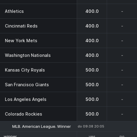
Athletics
400.0
-
Cincinnati Reds
400.0
-
New York Mets
400.0
-
Washington Nationals
400.0
-
Kansas City Royals
500.0
-
San Francisco Giants
500.0
-
Los Angeles Angels
500.0
-
Colorado Rockies
500.0
-
MLB. American League. Winner
do 09.08 20:05
yes
no
winner