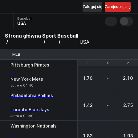
Zaloguj się
Zarejestruj się
Baseball
USA
Strona główna
Sport
Baseball
USA
MLB
1
1
X
X
2
2
Pittsburgh Pirates
-
1.70
-
2.10
New York Mets
Jutro o 01:40
Philadelphia Phillies
-
1.42
-
2.75
Toronto Blue Jays
Jutro o 01:40
Washington Nationals
-
1.83
-
1.93