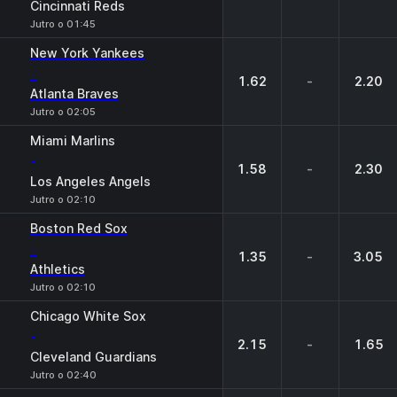
Cincinnati Reds
Jutro o 01:45
New York Yankees
-
1.62
-
2.20
Atlanta Braves
Jutro o 02:05
Miami Marlins
-
1.58
-
2.30
Los Angeles Angels
Jutro o 02:10
Boston Red Sox
-
1.35
-
3.05
Athletics
Jutro o 02:10
Chicago White Sox
-
2.15
-
1.65
Cleveland Guardians
Jutro o 02:40