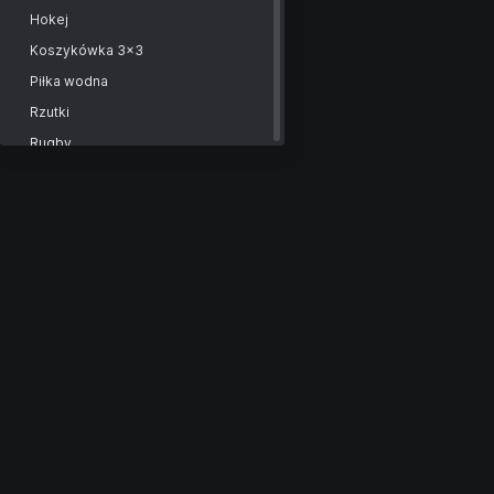
Hokej
Koszykówka 3x3
Piłka wodna
Rzutki
Rugby
Bilard
Futsal
Krykiet
Hokej na trawie
Floorball
Sport
Siatkówka plażowa
Piłka nożna plażowa
Lacrosse
Piłka nożna gaelicka
Badminton