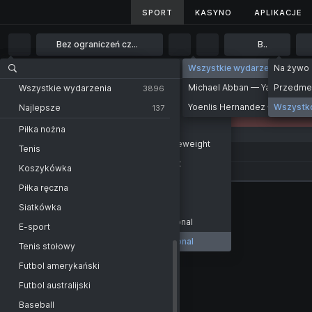
SPORT
SPORT
KASYNO
KASYNO
APLIKACJE
APLIKACJE
Bez ograniczeń czasowych
Boks
Bez ograniczeń czasowych
Wszystkie wydarzenia
Na żywo
Strona główna
Sport
Boks
Walki rankingowe
Ranking B
1 godz.
Michael Abban — Yanga Sigqi
Przedm
Wszystkie wydarzenia
Wszystkie wydarzenia
3896
7
2 godz.
Yoenlis Hernandez — Francis
Wszystk
Najlepsze
137
KATEGORIA
Boks - Walki rankingowe
Walki o tytuł. 12 rund
4 godz.
Piłka nożna
Michael Abban
Title Fights. 12 rounds. Super middleweight
6 godz.
Tenis
-
Yanga Sigqibo
Yoenlis Hernandez
Title Fights. 12 rounds. Welterweight
12 godz.
Koszykówka
-
Francisco Veron
Title Bouts. 12 rounds. International
1 dzień
Piłka ręczna
Walki rankingowe
2 dni
Siatkówka
Ranking Fights. 12 rounds. International
E-sport
Ranking Bouts. 10 rounds. International
Tenis stołowy
Futbol amerykański
Futbol australijski
Baseball