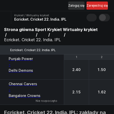
Zaloguj się
Zarejestruj się
Krykiet / Wirtualny krykiet
Ecricket. Cricket 22. India. IPL
Strona główna
Sport
Krykiet
Wirtualny krykiet
Ecricket. Cricket 22. India. IPL
Ecricket. Cricket 22. India. IPL
1
1
2
2
Punjab Power
-
2.40
1.50
Delhi Demons
Chennai Carvers
-
2.15
1.62
Bangalore Crowns
Nie rozpoczęto
Ecricket. Cricket 22. India. IPL: zakłady na