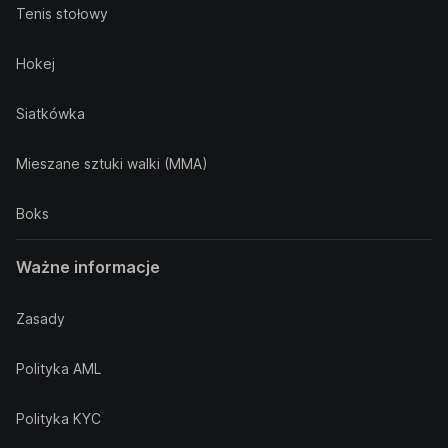
Tenis stołowy
Hokej
Siatkówka
Mieszane sztuki walki (MMA)
Boks
Ważne informacje
Zasady
Polityka AML
Polityka KYC