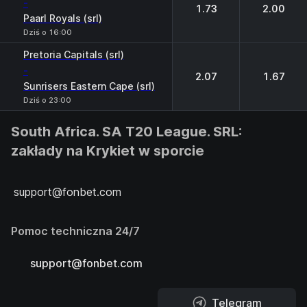
-
1.73
2.00
Paarl Royals (srl)
Dziś o 16:00
Pretoria Capitals (srl)
-
2.07
1.67
Sunrisers Eastern Cape (srl)
Dziś o 23:00
South Africa. SA T20 League. SRL:
zakłady na Krykiet w sporcie
support@fonbet.com
Pomoc techniczna 24/7
support@fonbet.com
Telegram