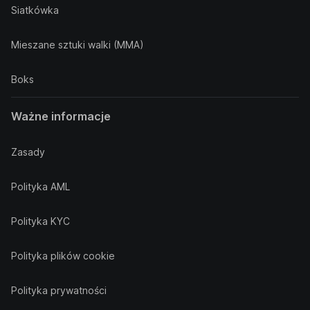
Siatkówka
Mieszane sztuki walki (MMA)
Boks
Ważne informacje
Zasady
Polityka AML
Polityka KYC
Polityka plików cookie
Polityka prywatności