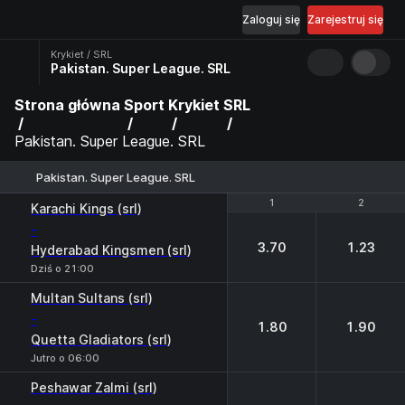
Zaloguj się
Zarejestruj się
Krykiet / SRL
Pakistan. Super League. SRL
Strona główna
Sport
Krykiet
SRL
Pakistan. Super League. SRL
Pakistan. Super League. SRL
1
1
2
2
Karachi Kings (srl)
-
3.70
1.23
Hyderabad Kingsmen (srl)
Dziś o 21:00
Multan Sultans (srl)
-
1.80
1.90
Quetta Gladiators (srl)
Jutro o 06:00
Peshawar Zalmi (srl)