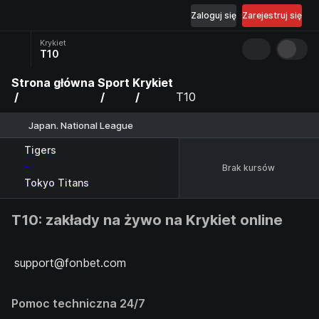
Zaloguj się
Zarejestruj się
Krykiet
T10
Strona główna
Sport
Krykiet
T10
Japan. National League
Tigers
-
Brak kursów
Tokyo Titans
T10: zakłady na żywo na Krykiet online
support@fonbet.com
Pomoc techniczna 24/7