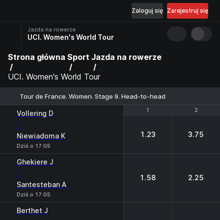
Zaloguj się
Zarejestruj się
Jazda na rowerze
UCI. Women's World Tour
Strona główna
Sport
Jazda na rowerze
UCI. Women's World Tour
Tour de France. Women. Stage 9. Head-to-head
1
1
2
2
Vollering D
-
1.23
3.75
Niewiadoma K
Dziś o 17:05
Ghekiere J
-
1.58
2.25
Santesteban A
Dziś o 17:05
Berthet J