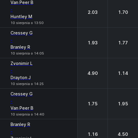
Van Peer B
-
2.03
1.70
Huntley М
10 sierpnia o 13:50
Cressey G
-
1.93
1.77
Branley R
10 sierpnia o 14:05
Zvonimir L
-
4.90
1.14
Drayton J
10 sierpnia o 14:25
Cressey G
-
1.75
1.95
Van Peer B
10 sierpnia o 14:40
Branley R
-
1.16
4.50