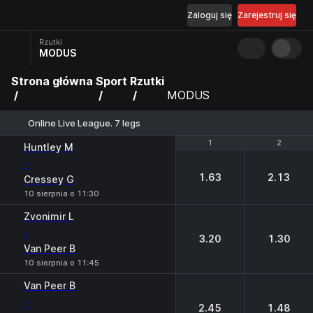
Zaloguj się
Zarejestruj się
Rzutki
MODUS
Strona główna
Sport
Rzutki
MODUS
Online Live League. 7 legs
1
1
2
2
Huntley М
-
1.63
2.13
Cressey G
10 sierpnia o 11:30
Zvonimir L
-
3.20
1.30
Van Peer B
10 sierpnia o 11:45
Van Peer B
-
2.45
1.48