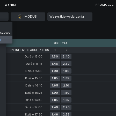
...
WYNIKI
WYNIKI
PROMOCJE
MODUS
Wszystkie wydarzenia
eczowe
14
o
REZULTAT
ONLINE LIVE LEAGUE. 7 LEGS
1
2
Dziś o 15:00
1.50
2.40
Dziś o 15:15
1.46
2.52
Dziś o 15:35
1.90
1.80
Dziś o 15:50
1.85
1.85
Dziś o 16:10
1.65
2.10
Dziś o 16:25
1.90
1.80
Dziś o 16:45
1.85
1.85
Dziś o 17:00
1.40
2.70
Dziś o 17:20
1.46
2.52