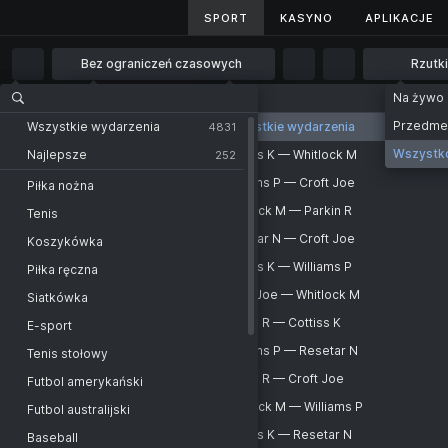
SPORT
SPORT
KASYNO
KASYNO
APLIKACJE
APLIKACJE
Bez ograniczeń czasowych
Rzutki
Bez ograniczeń czasowych
Wszystkie wydarzenia
Na żywo
14
Strona główna
Sport
Rzutki
MODUS
1 godz.
Przedm
Wszystkie wydarzenia
Wszystkie wydarzenia
KATEGORIA
4831
MODUS
2 godz.
Wszystk
Najlepsze
Cottiss K — Whitlock M
252
Rzutki - MODUS
Online Live League
4 godz.
Williams P — Croft Joe
Piłka nożna
Cottiss K
6 godz.
Whitlock M — Parkin R
Tenis
-
Whitlock M
Williams P
12 godz.
Resetar N — Croft Joe
Koszykówka
-
Croft Joe
Whitlock M
1 dzień
Cottiss K — Williams P
Piłka ręczna
-
Parkin R
Resetar N
2 dni
Croft Joe — Whitlock M
Siatkówka
-
Croft Joe
Cottiss K
Parkin R — Cottiss K
E-sport
-
Williams P
Croft Joe
Williams P — Resetar N
Tenis stołowy
-
Whitlock M
Parkin R
Parkin R — Croft Joe
Futbol amerykański
-
Cottiss K
Williams P
Whitlock M — Williams P
Futbol australijski
-
Resetar N
Parkin R
Cottiss K — Resetar N
Baseball
-