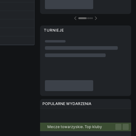
TURNIEJE
POPULARNE WYDARZENIA
Piłka nożna
Tenis
Koszykówka
Siatkówka
E-sport
Mecze towarzyskie. Top kluby