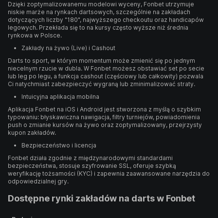
Dzięki zoptymalizowanemu modelowi wyceny, Fonbet utrzymuje
niskie marże na rynkach dartsowych, szczególnie na zakładach
dotyczących liczby "180", najwyższego checkoutu oraz handicapów
legowych. Przekłada się to na kursy często wyższe niż średnia
rynkowa w Polsce.
Zakłady na żywo (Live) i Cashout
Darts to sport, w którym momentum może zmienić się po jednym
niecelnym rzucie w dubla. W Fonbet możesz obstawiać set po secie
lub leg po legu, a funkcja cashout (częściowy lub całkowity) pozwala
Ci natychmiast zabezpieczyć wygraną lub zminimalizować straty.
Intuicyjna aplikacja mobilna
Aplikacja Fonbet na iOS i Android jest stworzona z myślą o szybkim
typowaniu: błyskawiczna nawigacja, filtry turniejów, powiadomienia
push o zmianie kursów na żywo oraz zoptymalizowany, przejrzysty
kupon zakładów.
Bezpieczeństwo i licencja
Fonbet działa zgodnie z międzynarodowymi standardami
bezpieczeństwa, stosuje szyfrowanie SSL, oferuje szybką
weryfikację tożsamości (KYC) i zapewnia zaawansowane narzędzia do
odpowiedzialnej gry.
Dostępne rynki zakładów na darts w Fonbet