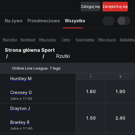
Zaloguj się
Zarejestruj się
Na żywo
Przedmeczowe
Wszystko
Wszystko
Najlepsze
Piłka nożna
Tenis
Koszykówka
Piłka ręczna
Siatkówka
Strona główna
Sport
Rzutki
Online Live League. 7 legs
1
1
2
2
Huntley М
-
1.80
1.90
Cressey G
Jutro o 11:30
Drayton J
-
1.50
2.40
Branley R
Jutro o 11:40