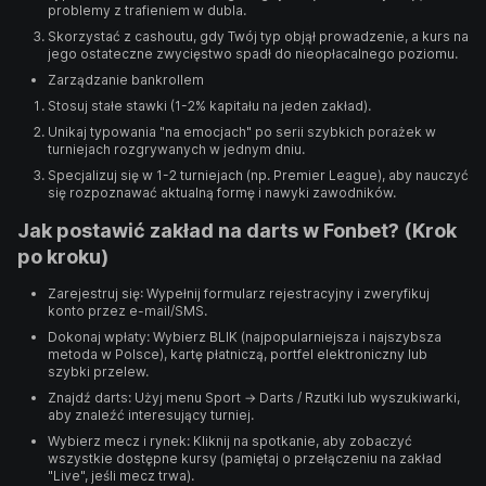
problemy z trafieniem w dubla.
Skorzystać z cashoutu, gdy Twój typ objął prowadzenie, a kurs na
jego ostateczne zwycięstwo spadł do nieopłacalnego poziomu.
Zarządzanie bankrollem
Stosuj stałe stawki (1-2% kapitału na jeden zakład).
Unikaj typowania "na emocjach" po serii szybkich porażek w
turniejach rozgrywanych w jednym dniu.
Specjalizuj się w 1-2 turniejach (np. Premier League), aby nauczyć
się rozpoznawać aktualną formę i nawyki zawodników.
Jak postawić zakład na darts w Fonbet? (Krok
po kroku)
Zarejestruj się: Wypełnij formularz rejestracyjny i zweryfikuj
konto przez e-mail/SMS.
Dokonaj wpłaty: Wybierz BLIK (najpopularniejsza i najszybsza
metoda w Polsce), kartę płatniczą, portfel elektroniczny lub
szybki przelew.
Znajdź darts: Użyj menu Sport → Darts / Rzutki lub wyszukiwarki,
aby znaleźć interesujący turniej.
Wybierz mecz i rynek: Kliknij na spotkanie, aby zobaczyć
wszystkie dostępne kursy (pamiętaj o przełączeniu na zakład
"Live", jeśli mecz trwa).