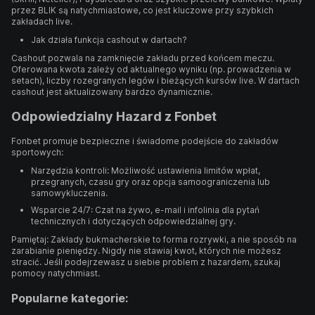
przez BLIK są natychmiastowe, co jest kluczowe przy szybkich
zakładach live.
Jak działa funkcja cashout w dartach?
Cashout pozwala na zamknięcie zakładu przed końcem meczu.
Oferowana kwota zależy od aktualnego wyniku (np. prowadzenia w
setach), liczby rozegranych legów i bieżących kursów live. W dartach
cashout jest aktualizowany bardzo dynamicznie.
Odpowiedzialny Hazard z Fonbet
Fonbet promuje bezpieczne i świadome podejście do zakładów
sportowych:
Narzędzia kontroli: Możliwość ustawienia limitów wpłat,
przegranych, czasu gry oraz opcja samoograniczenia lub
samowykluczenia.
Wsparcie 24/7: Czat na żywo, e-mail i infolinia dla pytań
technicznych i dotyczących odpowiedzialnej gry.
Pamiętaj: Zakłady bukmacherskie to forma rozrywki, a nie sposób na
zarabianie pieniędzy. Nigdy nie stawiaj kwot, których nie możesz
stracić. Jeśli podejrzewasz u siebie problem z hazardem, szukaj
pomocy natychmiast.
Popularne kategorie: