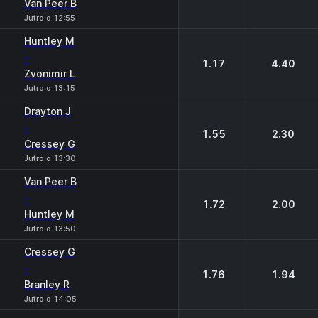
Van Peer B
Jutro o 12:55
Huntley М
-
1.17
4.40
Zvonimir L
Jutro o 13:15
Drayton J
-
1.55
2.30
Cressey G
Jutro o 13:30
Van Peer B
-
1.72
2.00
Huntley М
Jutro o 13:50
Cressey G
-
1.76
1.94
Branley R
Jutro o 14:05