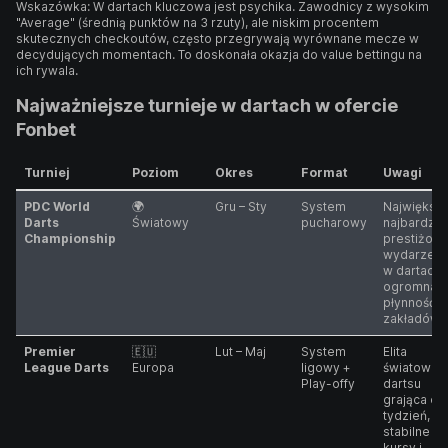
Wskazówka: W dartach kluczowa jest psychika. Zawodnicy z wysokim
"Average" (średnią punktów na 3 rzuty), ale niskim procentem
skutecznych checkoutów, często przegrywają wyrównane mecze w
decydujących momentach. To doskonała okazja do value bettingu na
ich rywala.
Najważniejsze turnieje w dartach w ofercie
Fonbet
Turniej
Poziom
Okres
Format
Uwagi
PDC World
🌍
Gru – Sty
System
Największe
Darts
Światowy
pucharowy
najbardzie
Championship
prestiżow
wydarzeni
w dartach,
ogromna
płynność
zakładów
Premier
🇪🇺
Lut – Maj
System
Elita
League Darts
Europa
ligowy +
światoweg
Play-offy
dartsu
grająca co
tydzień,
stabilne
kursy i