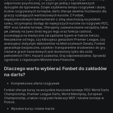
odporności psychicznej, co czyni go jedną z najciekawszych
dyscyplin do typowania. Dzięki szybkiemu tempu rozgrywek i dużej
liczbie rozgrywanych turniejów, darts oferuje świetne możliwości dla
graczy szukających wartościowych kursów. Z Fonbet,
międzynarodowym bukmacherem z silną obecnością na polskim
rynku, otrzymujesz dostęp do najwyższych kursów na rozgrywki PDC,
WDF oraz lokalne turnieje. Oferujemy zaawansowane narzędzia, takie
jak zakłady na żywo (live) leg po legu oraz funkcja cashout,
pozwalająca na elastyczne zarządzanie typem w trakcie meczu.
Niezależnie od tego, czy kibicujesz gwiazdom Premier League, czy
analizujesz statystyki debiutantów na Mistrzostwach Świata, Fonbet
gwarantuje bezpieczne, szybkie i transparentne środowisko do gry.
Udział w grach hazardowych jest dozwolony tylko dla osób
pełnoletnich (18+). Hazard uzależnia. Graj odpowiedzialnie. Sprawdź
zgodność z regulacjami Ministerstwa Finansów.
Dlaczego warto wybierać Fonbet do zakładów
na darts?
Kompleksowa oferta rozgrywek
Fonbet oferuje kursy na wszystkie kluczowe turnieje: PDC World Darts
Championship, Premier League Darts, World Matchplay, European
Championship, a także rozgrywki federacji WDF i lokalne turnieje w
Polsce.
Wysokie kursy i niskie marże