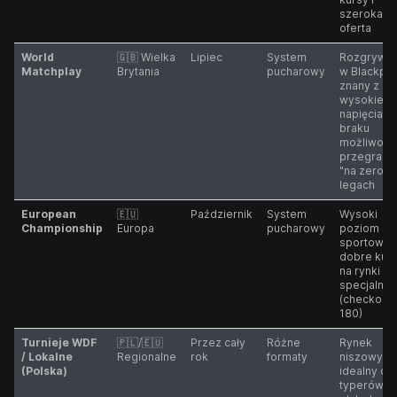
szeroka
oferta
World
🇬🇧 Wielka
Lipiec
System
Rozgrywa
Matchplay
Brytania
pucharowy
w Blackpoo
znany z
wysokieg
napięcia i
braku
możliwośc
przegrania
"na zero" 
legach
European
🇪🇺
Październik
System
Wysoki
Championship
Europa
pucharowy
poziom
sportowy,
dobre kur
na rynki
specjalne
(checkouty
180)
Turnieje WDF
🇵🇱/🇪🇺
Przez cały
Różne
Rynek
/ Lokalne
Regionalne
rok
formaty
niszowy,
(Polska)
idealny dla
typerów z