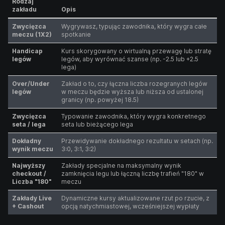
Rodzaj
zakładu
Opis
Zwycięzca
Wygrywasz, typując zawodnika, który wygra całe
meczu (1X2)
spotkanie
Handicap
Kurs skorygowany o wirtualną przewagę lub stratę
legów
legów, aby wyrównać szanse (np. -2.5 lub +2.5
lega)
Over/Under
Zakład o to, czy łączna liczba rozegranych legów
legów
w meczu będzie wyższa lub niższa od ustalonej
granicy (np. powyżej 18.5)
Zwycięzca
Typowanie zawodnika, który wygra konkretnego
seta / lega
seta lub bieżącego lega
Dokładny
Przewidywanie dokładnego rezultatu w setach (np.
wynik meczu
3:0, 3:1, 3:2)
Najwyższy
Zakłady specjalne na maksymalny wynik
checkout /
zamknięcia legu lub łączną liczbę trafień "180" w
Liczba "180"
meczu
Zakłady Live
Dynamiczne kursy aktualizowane rzut po rzucie, z
+ Cashout
opcją natychmiastowej, wcześniejszej wypłaty