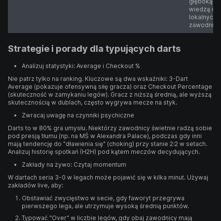
głęboką
wiedzą o
lokalnych
zawodnika
Strategie i porady dla typujących darts
Analizuj statystyki: Average i Checkout %
Nie patrz tylko na ranking. Kluczowe są dwa wskaźniki: 3-Dart
Average (pokazuje ofensywną siłę gracza) oraz Checkout Percentage
(skuteczność w zamykaniu legów). Gracz z niższą średnią, ale wyższą
skutecznością w dublach, często wygrywa mecze na styk.
Zwracaj uwagę na czynniki psychiczne
Darts to w 80% gra umysłu. Niektórzy zawodnicy świetnie radzą sobie
pod presją tłumu (np. na MŚ w Alexandra Palace), podczas gdy inni
mają tendencję do "dławienia się" (choking) przy stanie 2:2 w setach.
Analizuj historię spotkań (H2H) pod kątem meczów decydujących.
Zakłady na żywo: Czytaj momentum
W dartach seria 3-0 w legach może pojawić się w kilka minut. Używaj
zakładów live, aby:
Obstawiać zwycięstwo w secie, gdy faworyt przegrywa
pierwszego lega, ale utrzymuje wysoką średnią punktów.
Typować "Over" w liczbie legów, gdy obaj zawodnicy mają