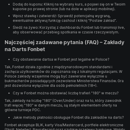
Dodaj do kuponu: Kliknij na wybrany kurs, a pojawi się on w Twoim
kuponie po prawej stronie (lub na dole w aplikacji mobilnej).
Wpisz stawkę i zatwierdź: Sprawdź potencjalną wygraną,
ewentualnie aktywuj funkcję cashout i kliknij "Postaw zakład".
Śledź na żywo: Korzystaj z dashboardu Fonbet lub transmisji live,
aby obserwować przebieg spotkania w czasie rzeczywistym.
Najczęściej zadawane pytania (FAQ) – Zakłady
na Darts Fonbet
Czy obstawianie dartsa w Fonbet jest legalne w Polsce?
Tak, Fonbet działa zgodnie z międzynarodowymi standardami i
zachęca użytkowników do zapoznania się z lokalnymi regulacjami. W
Polsce zakłady wzajemne mogą być zawierane wyłącznie u
bukmacherów posiadających zezwolenie Ministerstwa Finansów. Gra
jest dozwolona wyłącznie dla osób pełnoletnich (18+).
Czy w Fonbet można obstawiać liczbę trafień "180" w meczu?
Tak, zakłady na liczbę "180" (Over/Under) oraz na to, który zawodnik
trafi więcej "180" w danym meczu, są stałym elementem oferty na
główne turnieje PDC.
Jakie metody płatności obsługuje Fonbet dla zakładów na darts?
Fonbet akceptuje BLIK, karty Visa/Mastercard, portfele elektroniczne
(Skrill, Neteller), Paysafecard oraz szybkie przelewy bankowe. Wpłaty