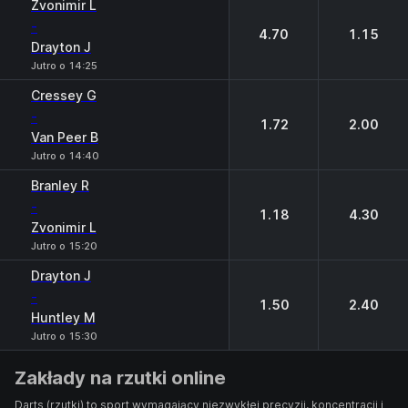
Zvonimir L
-
4.70
1.15
Drayton J
Jutro o 14:25
Cressey G
-
1.72
2.00
Van Peer B
Jutro o 14:40
Branley R
-
1.18
4.30
Zvonimir L
Jutro o 15:20
Drayton J
-
1.50
2.40
Huntley М
Jutro o 15:30
Zakłady na rzutki online
Darts (rzutki) to sport wymagający niezwykłej precyzji, koncentracji i