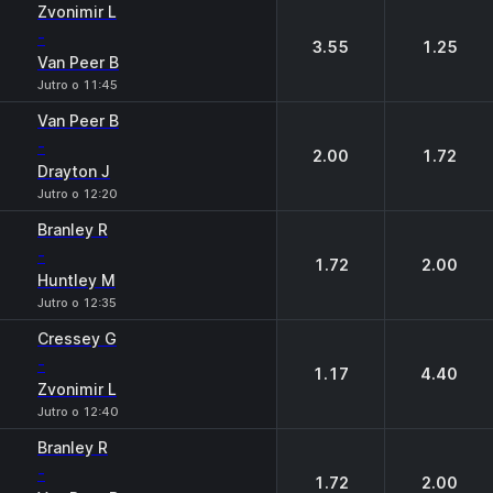
Zvonimir L
-
3.55
1.25
Van Peer B
Jutro o 11:45
Van Peer B
-
2.00
1.72
Drayton J
Jutro o 12:20
Branley R
-
1.72
2.00
Huntley М
Jutro o 12:35
Cressey G
-
1.17
4.40
Zvonimir L
Jutro o 12:40
Branley R
-
1.72
2.00