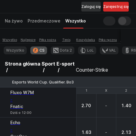
Zaloguj się
Zarejestruj się
Na żywo
Przedmeczowe
Wszystko
Wszystko
Najlepsze
Piłka nożna
Tenis
Koszykówka
Piłka ręczna
Siatkówka
Wszystko
CS
Dota 2
LoL
VAL
R6
Strona główna
Sport
E-sport
Counter-Strike
Esports World Cup. Qualifier. Bo3
1
1
X
X
2
2
Fluxo W7M
-
2.70
-
1.40
Fnatic
Dziś o 12:00
Echo
-
1.63
-
2.13