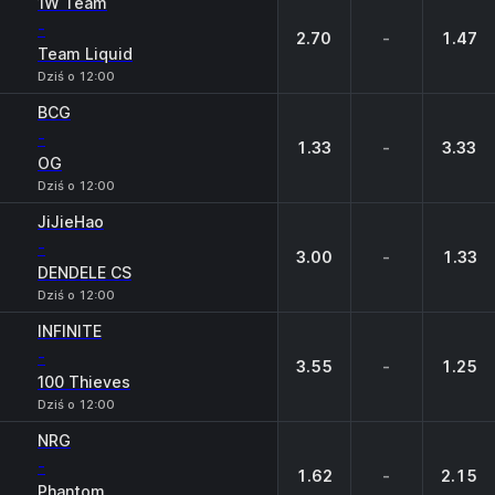
1W Team
-
2.70
-
1.47
Team Liquid
Dziś o 12:00
BCG
-
1.33
-
3.33
OG
Dziś o 12:00
JiJieHao
-
3.00
-
1.33
DENDELE CS
Dziś o 12:00
INFINITE
-
3.55
-
1.25
100 Thieves
Dziś o 12:00
NRG
-
1.62
-
2.15
Phantom