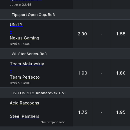
Jutro o 02:45
Tipsport Open Cup. Bo3
1
X
2
UNiTY
-
2.30
-
1.55
Nexus Gaming
Dziś o 14:00
WL Star Series. Bo3
1
X
2
Team Mokrivskiy
-
1.90
-
1.80
Team Perfecto
Dziś o 16:00
H2H CS. 2X2. Khabarovsk. Bo1
1
X
2
Acid Raccoons
-
1.75
-
1.95
Steel Panthers
Nie rozpoczęto