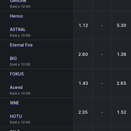
GenOne
Dziś o 12:00
Heroic
-
1.12
-
5.30
ASTRAL
Dziś o 12:00
Eternal Fire
-
2.80
-
1.38
BIG
Dziś o 12:00
FOKUS
-
1.43
-
2.65
Acend
Dziś o 12:00
9INE
-
2.35
-
1.52
HOTU
Dziś o 12:00