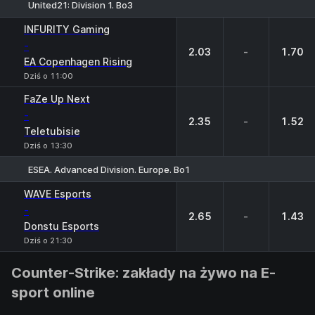
United21: Division 1. Bo3
1
X
2
INFURITY Gaming
-
2.03
-
1.70
EA Copenhagen Rising
Dziś o 11:00
FaZe Up Next
-
2.35
-
1.52
Teletubisie
Dziś o 13:30
ESEA. Advanced Division. Europe. Bo1
1
X
2
WAVE Esports
-
2.65
-
1.43
Donstu Esports
Dziś o 21:30
Counter-Strike: zakłady na żywo na E-
sport online