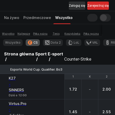
Zaloguj się
Zarejestruj się
Na żywo
Przedmeczowe
Wszystko
Wszystko
Najlepsze
Piłka nożna
Tenis
Koszykówka
Piłka ręczna
Siatkówka
Wszystko
CS
Dota 2
LoL
VAL
R6
Strona główna
Sport
E-sport
Counter-Strike
Esports World Cup. Qualifier. Bo3
1
1
X
X
2
2
K27
-
1.72
-
2.00
SINNERS
Dziś o 12:00
Virtus.Pro
-
1.45
-
2.55