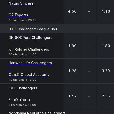
Natus Vincere
-
4.50
-
1.16
G2 Esports
10 sierpnia o 20:15
LCK Challengers League. Bo3
1
X
2
DN SOOPers Challengers
-
1.90
-
1.80
KT Rolster Challengers
10 sierpnia o 11:00
Hanwha Life Challengers
-
1.28
-
3.30
Gen.G Global Academy
10 sierpnia o 13:00
KRX Challengers
-
1.52
-
2.35
FearX Youth
11 sierpnia o 11:00
Nongshim RedForce Challengers