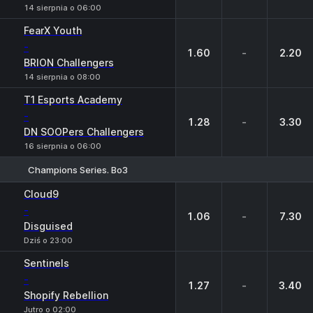
14 sierpnia o 06:00
FearX Youth
-
1.60
-
2.20
BRION Challengers
14 sierpnia o 08:00
T1 Esports Academy
-
1.28
-
3.30
DN SOOPers Challengers
16 sierpnia o 06:00
Champions Series. Bo3
1
X
2
Cloud9
-
1.06
-
7.30
Disguised
Dziś o 23:00
Sentinels
-
1.27
-
3.40
Shopify Rebellion
Jutro o 02:00