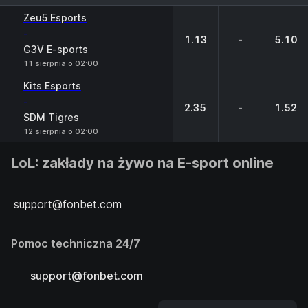
1
X
2
Zeu5 Esports
-
1.13
-
5.10
G3V E-sports
11 sierpnia o 02:00
Kits Esports
-
2.35
-
1.52
SDM Tigres
12 sierpnia o 02:00
LoL: zakłady na żywo na E-sport online
support@fonbet.com
Pomoc techniczna 24/7
support@fonbet.com