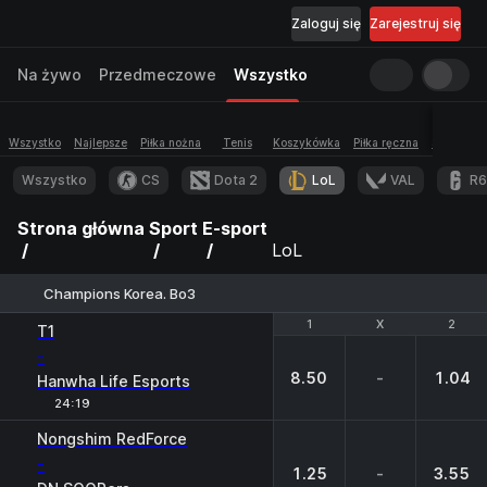
Zaloguj się
Zarejestruj się
Na żywo
Przedmeczowe
Wszystko
Wszystko
Najlepsze
Piłka nożna
Tenis
Koszykówka
Piłka ręczna
Siatkówka
Wszystko
CS
Dota 2
LoL
VAL
R6
Strona główna
Sport
E-sport
LoL
Champions Korea. Bo3
1
1
X
X
2
2
T1
-
8.50
-
1.04
Hanwha Life Esports
24:19
Nongshim RedForce
-
1.25
-
3.55