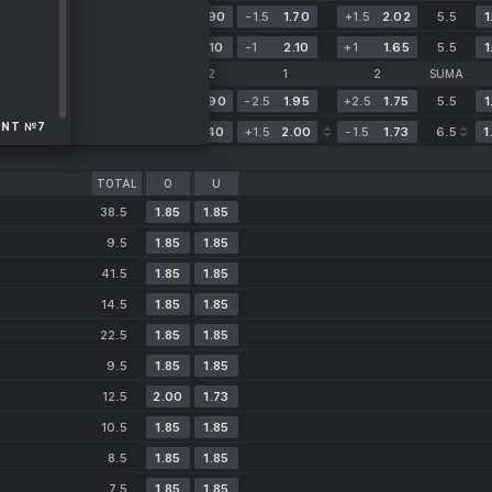
ia o 14:00
1.35
5.10
5.90
-1.5
1.70
+1.5
2.02
5.5
1
ia o 14:30
1.83
4.15
3.10
-1
2.10
+1
1.65
5.5
1
SSIA. FRIENDLY
1
X
2
1
2
SUMA
Dziś o 14:00
1.25
6.00
6.90
-2.5
1.95
+2.5
1.75
5.5
1
ENT №7
Dziś o 14:15
5.10
4.80
1.40
+1.5
2.00
-1.5
1.73
6.5
1
TOTAL
O
U
38.5
1.85
1.85
9.5
1.85
1.85
41.5
1.85
1.85
14.5
1.85
1.85
22.5
1.85
1.85
9.5
1.85
1.85
12.5
2.00
1.73
10.5
1.85
1.85
8.5
1.85
1.85
7.5
1.85
1.85