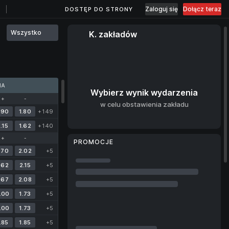
Zaloguj się
Dołącz teraz
DOSTĘP DO STRONY
Wszystko
K. zakładów
MA
Wybierz wynik wydarzenia
+
-
w celu obstawienia zakładu
.90
1.80
+149
.15
1.62
+140
+
-
PROMOCJE
.70
2.02
+5
.62
2.15
+5
.67
2.08
+5
.00
1.73
+5
.00
1.73
+5
.85
1.85
+5