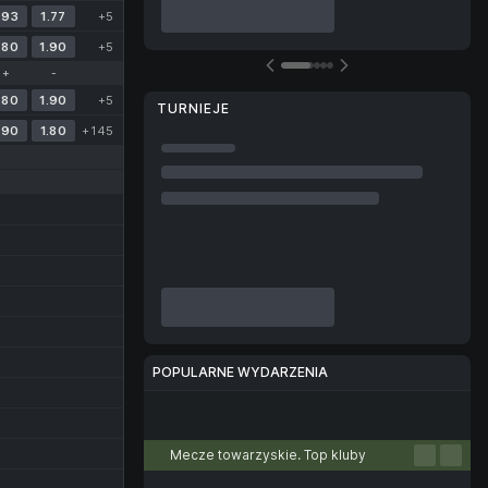
.93
1.77
+5
.80
1.90
+5
+
-
.80
1.90
+5
TURNIEJE
.90
1.80
+145
POPULARNE WYDARZENIA
Piłka nożna
Tenis
Koszykówka
Piłka ręczna
Siatkówka
Mecze towarzyskie. Top kluby