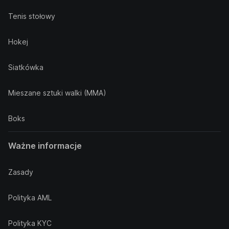
Tenis stołowy
Hokej
Siatkówka
Mieszane sztuki walki (MMA)
Boks
Ważne informacje
Zasady
Polityka AML
Polityka KYC