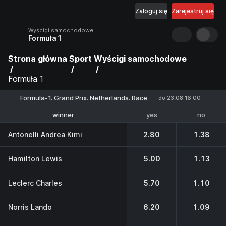
Zaloguj się
Zarejestruj się
Wyścigi samochodowe
Formuła 1
Strona główna
Sport
Wyścigi samochodowe
Formuła 1
Formula-1. Grand Prix. Netherlands. Race
do 23.08 16:00
yes
no
winner
1-3 place
Antonelli Andrea Kimi
2.80
1.38
Hamilton Lewis
5.00
1.13
Leclerc Charles
5.70
1.10
Norris Lando
6.20
1.09