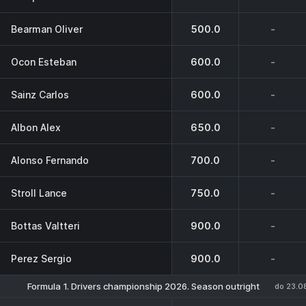
Bearman Oliver
500.0
-
Ocon Esteban
600.0
-
Sainz Carlos
600.0
-
Albon Alex
650.0
-
Alonso Fernando
700.0
-
Stroll Lance
750.0
-
Bottas Valtteri
900.0
-
Perez Sergio
900.0
-
Formula 1. Drivers championship 2026. Season outright
do 23.0