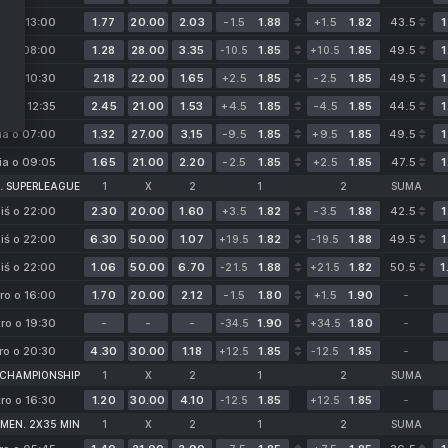
nia o 13:00
1.77
20.00
2.03
-1.5
1.88
+1.5
1.82
43.5
1
ia o 08:00
1.28
28.00
3.35
1.85
1.85
49.5
1
-10.5
+10.5
nia o 10:30
2.18
22.00
1.65
+2.5
1.85
-2.5
1.85
49.5
1
nia o 12:35
2.45
21.00
1.53
+4.5
1.85
-4.5
1.85
44.5
1
ia o 07:00
1.32
27.00
3.15
-9.5
1.85
+9.5
1.85
49.5
1
ia o 09:05
1.65
21.00
2.20
-2.5
1.85
+2.5
1.85
47.5
1
. SUPERLEAGUE
1
X
2
1
2
SUMA
iś o 22:00
2.30
20.00
1.60
+3.5
1.82
-3.5
1.88
42.5
1
iś o 22:00
6.30
50.00
1.07
1.82
1.88
49.5
1
+19.5
-19.5
iś o 22:00
1.06
50.00
6.70
1.88
1.82
50.5
1
-21.5
+21.5
ro o 16:00
1.70
20.00
2.12
-1.5
1.80
+1.5
1.90
-
tro o 19:30
-
-
-
1.90
1.80
-
-34.5
+34.5
ro o 20:30
4.30
30.00
1.18
1.85
1.85
-
+12.5
-12.5
 CHAMPIONSHIP
1
X
2
1
2
SUMA
tro o 16:30
1.20
30.00
4.10
1.85
1.85
-
-12.5
+12.5
MEN. 2X35 MIN
1
X
2
1
2
SUMA