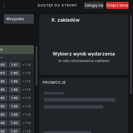
Zaloguj się
Dołącz teraz
DOSTĘP DO STRONY
Wszystko
K. zakładów
MA
Wybierz wynik wydarzenia
+
-
w celu obstawienia zakładu
.83
1.87
+119
.80
1.90
+119
.85
1.85
+119
PROMOCJE
.85
1.85
+119
.85
1.85
+119
.85
1.85
+119
.85
1.85
+119
.88
1.82
+119
.83
1.87
+119