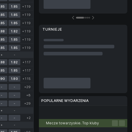
.85
1.85
+119
.85
1.85
+119
.85
1.85
+119
TURNIEJE
.88
1.82
+119
.85
1.85
+119
.85
1.85
+119
+
-
.88
1.82
+117
.85
1.85
+117
.90
1.80
+115
-
-
+29
-
-
+8
POPULARNE WYDARZENIA
-
-
+29
+
-
Piłka nożna
Tenis
Koszykówka
Siatkówka
E-sport
-
-
+2
Mecze towarzyskie. Top kluby
+
-