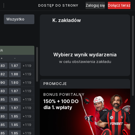
Zaloguj się
Dołącz teraz
DOSTĘP DO STRONY
Wszystko
K. zakładów
MA
Wybierz wynik wydarzenia
+
-
w celu obstawienia zakładu
.83
1.87
+119
.82
1.88
+119
.90
1.80
+119
PROMOCJE
.83
1.87
+119
BONUS POWITALNY
RYNEK BONUSOWY
BONUS KRYPTOWALUTOWY
PROGRAM LOJALNOŚCIOWY
.85
1.85
+119
150% + 100 DO
Darmowe zakłady
10% dla każdej wpłaty
Cashback
dla 1. wpłaty
do 400 zł
w kryptowalucie
do wartości 20%
.83
1.87
+119
za obstawianie sportu
co tydzień
.85
1.85
+119
3 dni
.85
1.85
+119
.85
1.85
+119