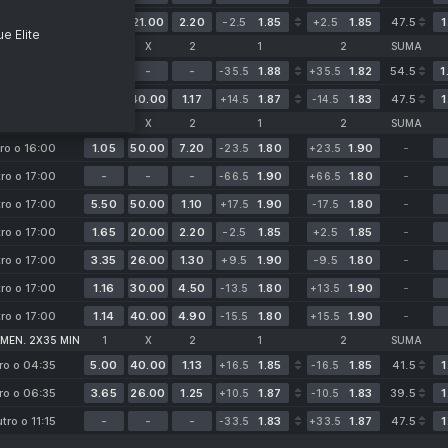
ia o 09:05
1.65
21.00
2.20
-2.5
1.85
+2.5
1.85
47.5
1
e Elite
. SUPERLEAGUE
1
X
2
1
2
SUMA
iś o 19:30
-
-
-
1.88
1.82
54.5
1
-35.5
+35.5
iś o 20:30
4.40
40.00
1.17
1.87
1.83
47.5
1
+14.5
-14.5
 CHAMPIONSHIP
1
X
2
1
2
SUMA
ro o 16:00
1.05
50.00
7.20
1.80
1.90
-
-23.5
+23.5
er
tro o 17:00
-
-
-
1.90
1.80
-
-66.5
+66.5
tro o 17:00
5.50
50.00
1.10
1.90
1.80
-
+17.5
-17.5
tro o 17:00
1.65
20.00
2.20
-2.5
1.85
+2.5
1.85
-
tro o 17:00
3.35
26.00
1.30
+9.5
1.90
-9.5
1.80
-
tro o 17:00
1.16
30.00
4.50
1.80
1.90
-
-13.5
+13.5
tro o 17:00
1.14
40.00
4.90
1.80
1.90
-
-15.5
+15.5
nkos (w)
MEN. 2X35 MIN
1
X
2
1
2
SUMA
Wests Tigers (w)
ro o 04:35
5.00
40.00
1.13
1.85
1.85
41.5
1
+16.5
-16.5
els (w)
ro o 06:35
3.65
26.00
1.25
1.87
1.83
39.5
1
+10.5
-10.5
utro o 11:15
-
-
-
1.83
1.87
47.5
1
-33.5
+33.5