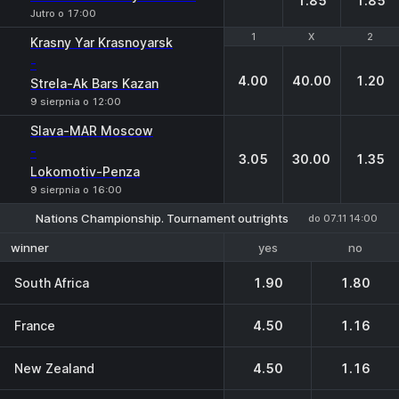
1.85
1.85
Jutro o 17:00
1
1
X
X
2
2
Krasny Yar Krasnoyarsk
-
4.00
40.00
1.20
Strela-Ak Bars Kazan
9 sierpnia o 12:00
Slava-MAR Moscow
-
3.05
30.00
1.35
Lokomotiv-Penza
9 sierpnia o 16:00
Nations Championship. Tournament outrights
do 07.11 14:00
yes
no
winner
South Africa
1.90
1.80
France
4.50
1.16
New Zealand
4.50
1.16