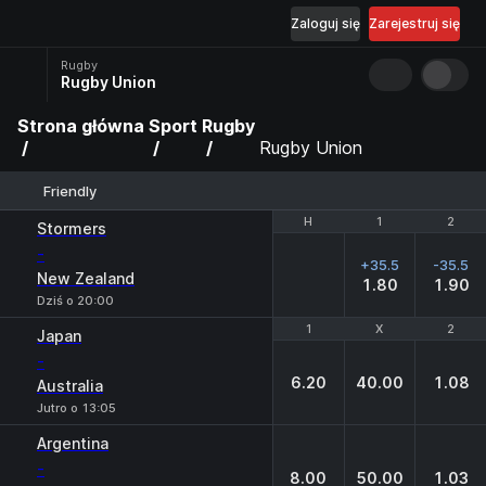
Zaloguj się
Zarejestruj się
Rugby
Rugby Union
Strona główna
Sport
Rugby
Rugby Union
Friendly
H
H
1
1
2
2
Stormers
-
+35.5
-35.5
New Zealand
1.80
1.90
Dziś o 20:00
1
1
X
X
2
2
Japan
-
6.20
40.00
1.08
Australia
Jutro o 13:05
Argentina
-
8.00
50.00
1.03