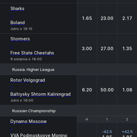
Sharks
-
1.65
23.00
2.17
Boland
Jutro o 18:15
Stormers
-
3.00
27.00
1.35
Free State Cheetahs
9 sierpnia o 16:00
Russia. Higher League
1
X
2
Rotor Volgograd
-
6.20
50.00
1.08
Baltiysky Shtorm Kaliningrad
Jutro o 16:00
Russian Championship
H
H
1
1
2
2
Dynamo Moscow
-
-42.5
+42.5
VVA Podmoskovye Monino