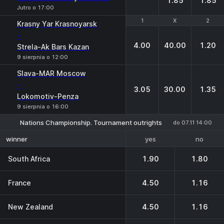
1.85
1.85
Jutro o 17:00
1
1
X
X
2
2
Krasny Yar Krasnoyarsk
-
4.00
40.00
1.20
Strela-Ak Bars Kazan
9 sierpnia o 12:00
Slava-MAR Moscow
-
3.05
30.00
1.35
Lokomotiv-Penza
9 sierpnia o 16:00
Nations Championship. Tournament outrights
do 07.11 14:00
yes
no
winner
South Africa
1.90
1.80
France
4.50
1.16
New Zealand
4.50
1.16