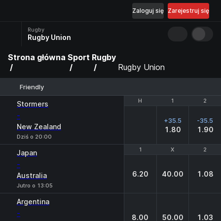
Zaloguj się
Zarejestruj się
Rugby
Rugby Union
Strona główna
Sport
Rugby
Rugby Union
Friendly
H
H
1
1
2
2
Stormers
-
+35.5
-35.5
New Zealand
1.80
1.90
Dziś o 20:00
1
1
X
X
2
2
Japan
-
6.20
40.00
1.08
Australia
Jutro o 13:05
Argentina
-
8.00
50.00
1.03