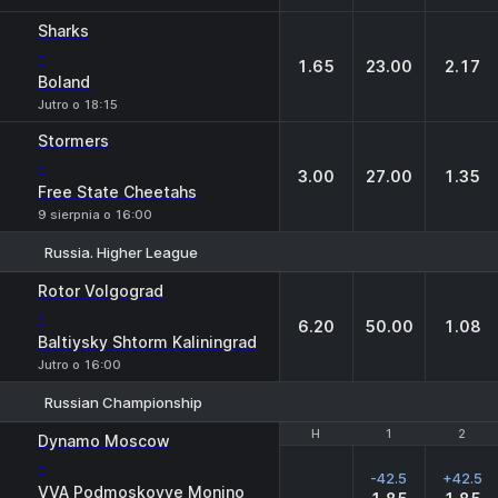
Sharks
-
1.65
23.00
2.17
Boland
Jutro o 18:15
Stormers
-
3.00
27.00
1.35
Free State Cheetahs
9 sierpnia o 16:00
Russia. Higher League
1
X
2
Rotor Volgograd
-
6.20
50.00
1.08
Baltiysky Shtorm Kaliningrad
Jutro o 16:00
Russian Championship
H
H
1
1
2
2
Dynamo Moscow
-
-42.5
+42.5
VVA Podmoskovye Monino