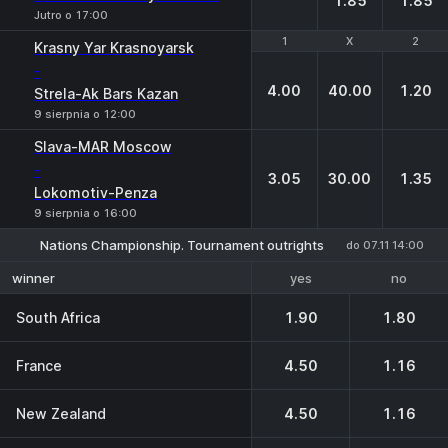
1.85
1.85
Jutro o 17:00
1
1
X
X
2
2
Krasny Yar Krasnoyarsk
-
4.00
40.00
1.20
Strela-Ak Bars Kazan
9 sierpnia o 12:00
Slava-MAR Moscow
-
3.05
30.00
1.35
Lokomotiv-Penza
9 sierpnia o 16:00
Nations Championship. Tournament outrights
do 07.11 14:00
yes
no
winner
South Africa
1.90
1.80
France
4.50
1.16
New Zealand
4.50
1.16