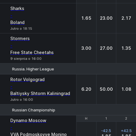
Sharks
-
1.65
23.00
2.17
Boland
Jutro o 18:15
Stormers
-
3.00
27.00
1.35
Free State Cheetahs
9 sierpnia o 16:00
Russia. Higher League
1
X
2
Rotor Volgograd
-
6.20
50.00
1.08
Baltiysky Shtorm Kaliningrad
Jutro o 16:00
Russian Championship
H
H
1
1
2
2
Dynamo Moscow
-
-42.5
+42.5
VVA Podmoskovye Monino