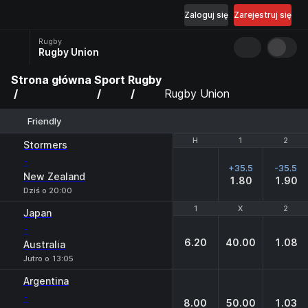
Zaloguj się
Zarejestruj się
Rugby
Rugby Union
Strona główna
Sport
Rugby
Rugby Union
Friendly
H
H
1
1
2
2
Stormers
-
+35.5
-35.5
New Zealand
1.80
1.90
Dziś o 20:00
1
1
X
X
2
2
Japan
-
6.20
40.00
1.08
Australia
Jutro o 13:05
Argentina
-
8.00
50.00
1.03