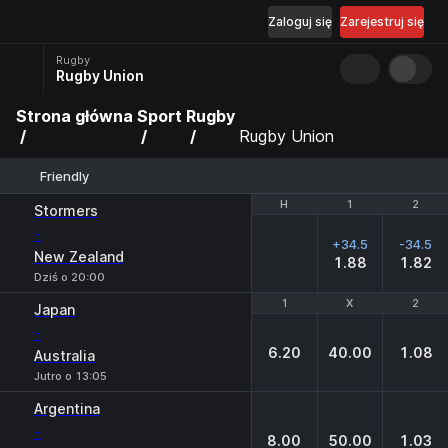
Zaloguj się
Zarejestruj się
Rugby
Rugby Union
Strona główna
Sport
Rugby
Rugby Union
Friendly
H
H
1
1
2
2
Stormers
-
+34.5
-34.5
New Zealand
1.88
1.82
Dziś o 20:00
1
1
X
X
2
2
Japan
-
6.20
40.00
1.08
Australia
Jutro o 13:05
Argentina
-
8.00
50.00
1.03