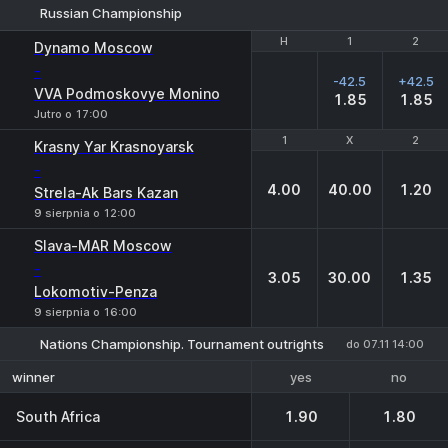
Russian Championship
H
H
1
1
2
2
Dynamo Moscow
-
-42.5
+42.5
VVA Podmoskovye Monino
1.85
1.85
Jutro o 17:00
1
1
X
X
2
2
Krasny Yar Krasnoyarsk
-
4.00
40.00
1.20
Strela-Ak Bars Kazan
9 sierpnia o 12:00
Slava-MAR Moscow
-
3.05
30.00
1.35
Lokomotiv-Penza
9 sierpnia o 16:00
Nations Championship. Tournament outrights
do 07.11 14:00
yes
no
winner
South Africa
1.90
1.80