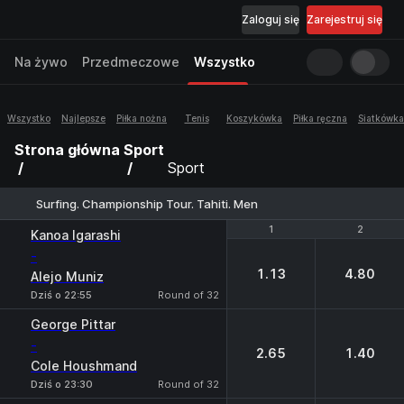
Zaloguj się
Zarejestruj się
Na żywo
Przedmeczowe
Wszystko
Wszystko
Najlepsze
Piłka nożna
Tenis
Koszykówka
Piłka ręczna
Siatkówka
Strona główna
Sport
Sport
Surfing. Championship Tour. Tahiti. Men
1
1
2
2
Kanoa Igarashi
-
1.13
4.80
Alejo Muniz
Dziś o 22:55
Round of 32
George Pittar
-
2.65
1.40
Cole Houshmand
Dziś o 23:30
Round of 32