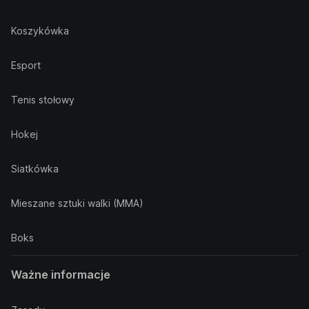
Koszykówka
Esport
Tenis stołowy
Hokej
Siatkówka
Mieszane sztuki walki (MMA)
Boks
Ważne informacje