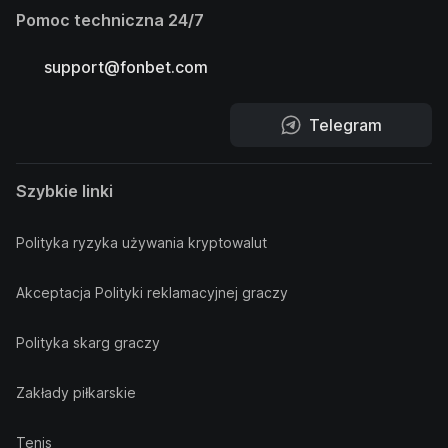
Pomoc techniczna 24/7
support@fonbet.com
Telegram
Szybkie linki
Polityka ryzyka używania kryptowalut
Akceptacja Polityki reklamacyjnej graczy
Polityka skarg graczy
Zakłady piłkarskie
Tenis