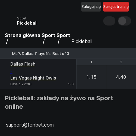
Zaloguj się
Zarejestruj się
Sport
Pickleball
Strona główna
Sport
Sport
Pickleball
MLP. Dallas. Playoffs. Best of 3
1
1
2
2
Dallas Flash
-
1.15
4.40
Las Vegas Night Owls
Dziś o 22:00
1-0
Pickleball: zakłady na żywo na Sport
online
support@fonbet.com