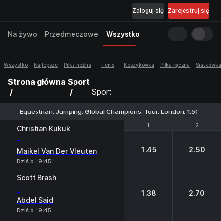
Zaloguj się
Zarejestruj się
Na żywo
Przedmeczowe
Wszystko
Wszystko
Najlepsze
Piłka nożna
Tenis
Koszykówka
Piłka ręczna
Siatkówka
Strona główna
Sport
Sport
Equestrian. Jumping. Global Champions. Tour. London. 1.50m. With
1
1
2
2
Christian Kukuk
-
1.45
2.50
Maikel Van Der Vleuten
Dziś o 19:45
Scott Brash
-
1.38
2.70
Abdel Said
Dziś o 19:45