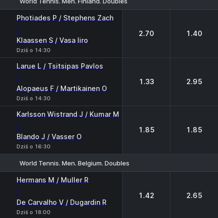
World Tennis. Men. Finland. Doubles
1
2
Photiades P / Stephens Zach
-
2.70
1.40
Klaassen S / Vasa Iiro
Dziś o 14:30
Larue L / Tsitsipas Pavlos
-
1.33
2.95
Alopaeus F / Martikainen O
Dziś o 14:30
Karlsson Wistrand J / Kumar M
-
1.85
1.85
Blando J / Vasser О
Dziś o 16:30
World Tennis. Men. Belgium. Doubles
1
2
Hermans M / Muller R
-
1.42
2.65
De Carvalho V / Dugardin R
Dziś o 18:00