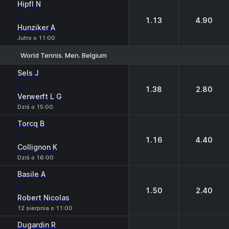
Hipfl N
-
1.13
4.90
Hunziker A
Jutro o 11:00
World Tennis. Men. Belgium
1
2
Sels J
-
1.38
2.80
Verwerft L G
Dziś o 15:00
Torcq B
-
1.16
4.40
Collignon K
Dziś o 16:00
Basile A
-
1.50
2.40
Robert Nicolas
12 sierpnia o 11:00
Dugardin R