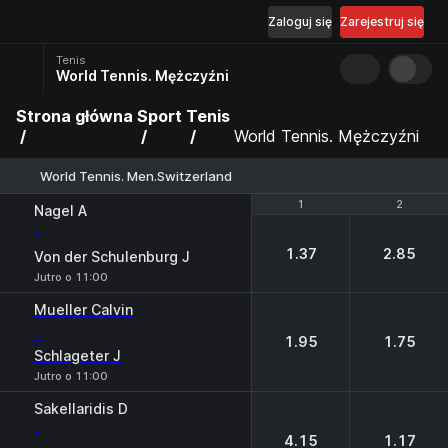
Zaloguj się
Zarejestruj się
Tenis
World Tennis. Mężczyźni
Strona główna
Sport
Tenis
World Tennis. Mężczyźni
World Tennis. Men.Switzerland
1
1
2
2
Nagel A
-
1.37
2.85
Von der Schulenburg J
Jutro o 11:00
Mueller Calvin
-
1.95
1.75
Schlageter J
Jutro o 11:00
Sakellaridis D
-
4.15
1.17