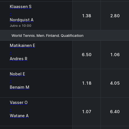
Klaassen S
-
1.38
2.80
Nordquist A
Jutro o 10:00
World Tennis. Men. Finland. Qualification
1
2
Matikainen E
-
6.50
1.06
Andres R
Nobel E
-
1.18
4.05
Benaim M
Vasser О
-
1.07
6.40
Watane A