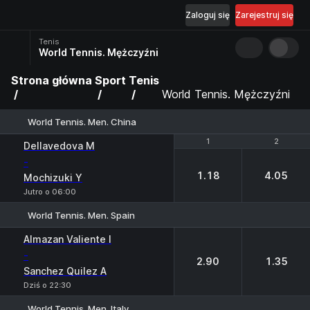
Zaloguj się
Zarejestruj się
Tenis
World Tennis. Mężczyźni
Strona główna
Sport
Tenis
World Tennis. Mężczyźni
World Tennis. Men. China
1
1
2
2
Dellavedova M
-
1.18
4.05
Mochizuki Y
Jutro o 06:00
World Tennis. Men. Spain
1
2
Almazan Valiente I
-
2.90
1.35
Sanchez Quilez A
Dziś o 22:30
World Tennis. Men. Italy