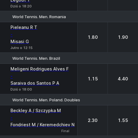
Dziś o 18:20
World Tennis. Men. Romania
1
2
Pieleanu R T
-
1.80
1.90
Misasi G
Jutro o 12:15
World Tennis. Men. Brazil
1
2
Meligeni Rodrigues Alves F
-
1.15
4.40
Saraiva dos Santos P A
Dziś o 18:00
World Tennis. Men. Poland. Doubles
1
2
Beckley A / Szczypka M
-
2.30
1.55
Fondriest M / Keremedchiev N
Final