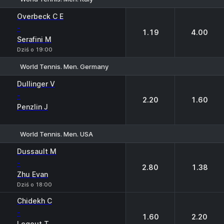
1
2
Overbeck C E
-
1.19
4.00
Serafini M
Dziś o 19:00
World Tennis. Men. Germany
1
2
Dullinger V
-
2.20
1.60
Penzlin J
World Tennis. Men. USA
1
2
Dussault M
-
2.80
1.38
Zhu Evan
Dziś o 18:00
Chidekh C
-
1.60
2.20
Legout T