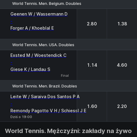
World Tennis. Men. Belgium. Doubles
1
2
Geenen W / Wassermann D
-
2.80
1.38
Forger A / Khoeblal E
World Tennis. Men. USA. Doubles
1
2
Exsted M / Woestendick C
-
1.14
4.60
Giese K / Landau S
Final
World Tennis. Men. Brazil. Doubles
1
2
Leite W / Saraiva Dos Santos P A
-
1.60
2.20
Remondy Pagotto V H / Schiessl J E
Dziś o 19:00
World Tennis. Mężczyźni: zakłady na żywo