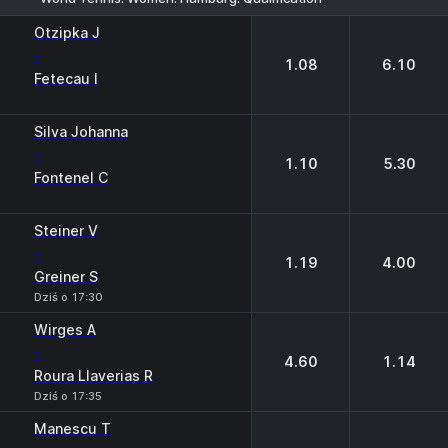
1
2
Otzipka J
-
1.08
6.10
Fetecau I
Silva Johanna
-
1.10
5.30
Fontenel C
Steiner V
-
1.19
4.00
Greiner S
Dziś o 17:30
Wirges A
-
4.60
1.14
Roura Llaverias R
Dziś o 17:35
Manescu T