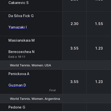
Cakarevic S
Da Silva Fick G
-
2.30
1.55
Yamazaki I
Masiianskaia M
-
3.55
1.23
Berecoechea N
Dziś o 18:11
World Tennis. Women. USA
1
2
Penickova A
-
3.55
1.23
Guzman D
Final
World Tennis. Women. Argentina
1
2
Pedone G