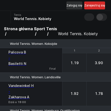
Zaloguj się
Zarejestruj się
Tenis
World Tennis. Kobiety
Strona główna
Sport
Tenis
World Tennis. Kobiety
World Tennis. Women. Koksijde
1
1
2
2
Palicova B
-
1.19
3.90
Basiletti N
Final
World Tennis. Women. Landisville
1
2
Vandewinkel H
-
1.92
1.78
Zakharova A
Dziś o 19:00
World Tennis. Women. Hamburg. Qualification