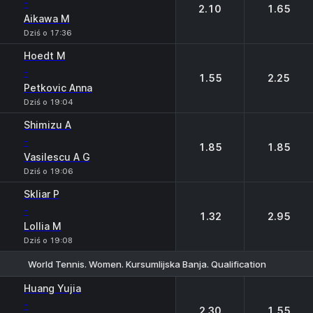
-
2.10
1.65
Aikawa M
Dziś o 17:36
Hoedt M
-
1.55
2.25
Petkovic Anna
Dziś o 19:04
Shimizu A
-
1.85
1.85
Vasilescu A G
Dziś o 19:06
Skliar P
-
1.32
2.95
Lollia M
Dziś o 19:08
World Tennis. Women. Kursumlijska Banja. Qualification
1
2
Huang Yujia
-
2.30
1.55