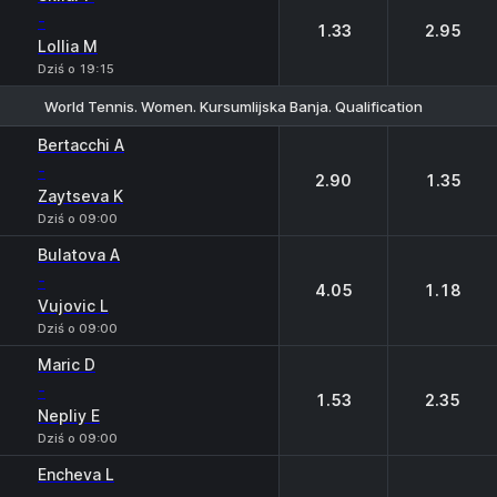
-
1.33
2.95
Lollia M
Dziś o 19:15
World Tennis. Women. Kursumlijska Banja. Qualification
1
2
Bertacchi A
-
2.90
1.35
Zaytseva K
Dziś o 09:00
Bulatova A
-
4.05
1.18
Vujovic L
Dziś o 09:00
Maric D
-
1.53
2.35
Nepliy E
Dziś o 09:00
Encheva L