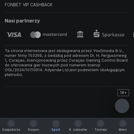
FONBET VIP CASHBACK
Nasi partnerzy
Ta strona internetowa jest obsługiwana przez YouGmedia B.V.,
numer firmy 153269, z siedzibą pod adresem Dr. H. Fergusonweg
1, Curaçao, licencjonowaną przez Curaçao Gaming Control Board
do oferowania gier losowych pod numerem licencji
OGL/2024/107/0914. Adyenda Ltd jest podmiotem obsługującym
płatności.
18+
Gospodarze
Kasyno
Sport
K. zakładów
Turnieje
Menu
Gospodarze
Kasyno
Sport
K. zakładów
Turnieje
Menu