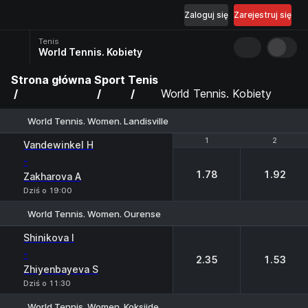
Zaloguj się
Zarejestruj się
Tenis
World Tennis. Kobiety
Strona główna
Sport
Tenis
World Tennis. Kobiety
World Tennis. Women. Landisville
1
1
2
2
Vandewinkel H
-
1.78
1.92
Zakharova A
Dziś o 19:00
World Tennis. Women. Ourense
1
2
Shinikova I
-
2.35
1.53
Zhiyenbayeva S
Dziś o 11:30
World Tennis. Women. Koksijde