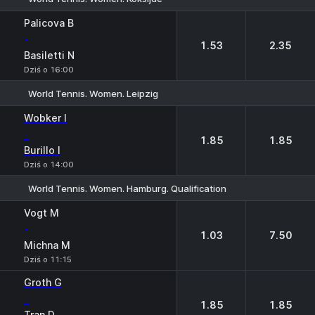
1
2
Palicova B
-
1.53
2.35
Basiletti N
Dziś o 16:00
World Tennis. Women. Leipzig
1
2
Wobker I
-
1.85
1.85
Burillo I
Dziś o 14:00
World Tennis. Women. Hamburg. Qualification
1
2
Vogt M
-
1.03
7.50
Michna M
Dziś o 11:15
Groth G
-
1.85
1.85
Tran D