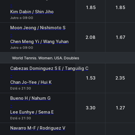
-
1.85
1.85
Kim Dabin / Shin Jiho
Jutro o 09:00
Moon Jeong / Nishimoto S
-
2.08
1.67
Chen Meng Yi / Wang Yuhan
Jutro o 09:00
World Tennis. Women. USA. Doubles
1
2
Cabezas Dominguez S E / Tanguilig C
-
1.53
2.35
Chan Jo-Yee / Hui K
Dziś o 21:30
Bueno H / Nahum G
-
3.30
1.27
Lee Eunhye / Sema E
Dziś o 21:30
Navarro M-F / Rodriguez V