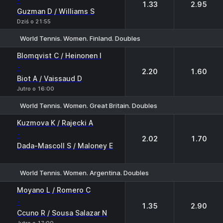
-
1.33
2.95
Guzman D / Williams S
Dziś o 21:55
World Tennis. Women. Finland. Doubles
1
2
Blomqvist C / Heinonen I
-
2.20
1.60
Biot A / Vaissaud D
Jutro o 16:00
World Tennis. Women. Great Britain. Doubles
1
2
Kuzmova K / Rajecki A
-
2.02
1.70
Dada-Mascoll S / Maloney E
World Tennis. Women. Argentina. Doubles
1
2
Moyano L / Romero C
-
1.35
2.90
Ccuno R / Sousa Salazar N