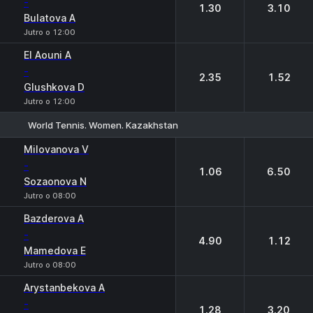
-
1.30
3.10
Bulatova A
Jutro o 12:00
El Aouni A
-
2.35
1.52
Glushkova D
Jutro o 12:00
World Tennis. Women. Kazakhstan
1
2
Milovanova V
-
1.06
6.50
Sozaonova N
Jutro o 08:00
Bazderova A
-
4.90
1.12
Mamedova E
Jutro o 08:00
Arystanbekova A
-
1.28
3.20