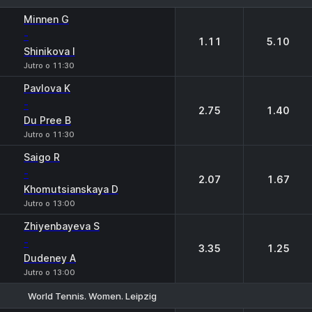
1
2
Minnen G
-
1.11
5.10
Shinikova I
Jutro o 11:30
Pavlova K
-
2.75
1.40
Du Pree B
Jutro o 11:30
Saigo R
-
2.07
1.67
Khomutsianskaya D
Jutro o 13:00
Zhiyenbayeva S
-
3.35
1.25
Dudeney A
Jutro o 13:00
World Tennis. Women. Leipzig