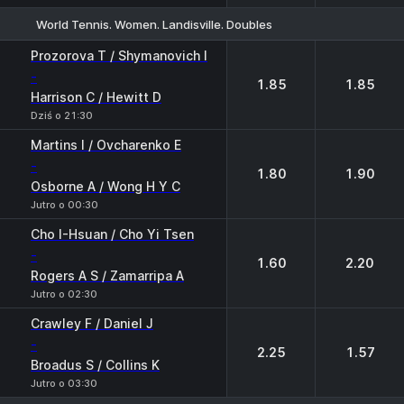
World Tennis. Women. Landisville. Doubles
1
2
Prozorova T / Shymanovich I
-
1.85
1.85
Harrison C / Hewitt D
Dziś o 21:30
Martins I / Ovcharenko E
-
1.80
1.90
Osborne A / Wong H Y C
Jutro o 00:30
Cho I-Hsuan / Cho Yi Tsen
-
1.60
2.20
Rogers A S / Zamarripa A
Jutro o 02:30
Crawley F / Daniel J
-
2.25
1.57
Broadus S / Collins K
Jutro o 03:30