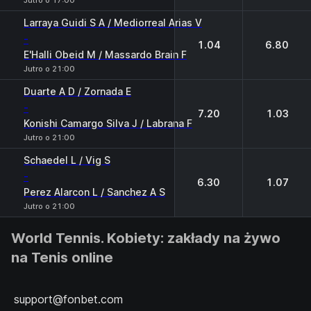
Jutro o 17:00
Larraya Guidi S A / Mediorreal Arias V
-
1.04
6.80
E'Halli Obeid M / Massardo Brain F
Jutro o 21:00
Duarte A D / Zornada E
-
7.20
1.03
Konishi Camargo Silva J / Labrana F
Jutro o 21:00
Schaedel L / Vig S
-
6.30
1.07
Perez Alarcon L / Sanchez A S
Jutro o 21:00
World Tennis. Kobiety: zakłady na żywo
na Tenis online
support@fonbet.com