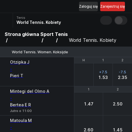
Zaloguj się
Zarejestruj się
Tenis
World Tennis. Kobiety
Strona główna
Sport
Tenis
World Tennis. Kobiety
World Tennis. Women. Koksijde
H
H
1
1
2
2
Otzipka J
-
+7.5
-7.5
Pieri T
1.53
2.35
1
1
2
2
Mintegi del Olmo A
-
1.47
2.50
Bertea E R
Jutro o 11:00
Matoula M
-
2.60
1.45