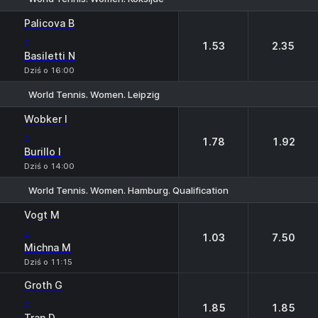
1
2
Palicova B
-
1.53
2.35
Basiletti N
Dziś o 16:00
World Tennis. Women. Leipzig
1
2
Wobker I
-
1.78
1.92
Burillo I
Dziś o 14:00
World Tennis. Women. Hamburg. Qualification
1
2
Vogt M
-
1.03
7.50
Michna M
Dziś o 11:15
Groth G
-
1.85
1.85
Tran D