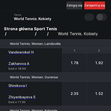
Zaloguj się
Zarejestruj się
Tenis
World Tennis. Kobiety
Strona główna
Sport
Tenis
World Tennis. Kobiety
World Tennis. Women. Landisville
1
1
2
2
Vandewinkel H
-
1.78
1.92
Zakharova A
Dziś o 19:00
World Tennis. Women. Ourense
1
2
Shinikova I
-
2.35
1.52
Zhiyenbayeva S
Dziś o 11:30
World Tennis. Women. Koksijde