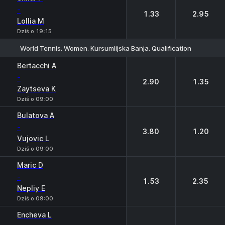
-
1.33
2.95
Lollia M
Dziś o 19:15
World Tennis. Women. Kursumlijska Banja. Qualification
1
2
Bertacchi A
-
2.90
1.35
Zaytseva K
Dziś o 09:00
Bulatova A
-
3.80
1.20
Vujovic L
Dziś o 09:00
Maric D
-
1.53
2.35
Nepliy E
Dziś o 09:00
Encheva L