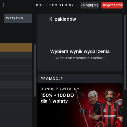
Zaloguj się
Dołącz teraz
DOSTĘP DO STRONY
Wszystko
K. zakładów
Wybierz wynik wydarzenia
w celu obstawienia zakładu
PROMOCJE
BONUS POWITALNY
RYNEK BONUSOWY
BONUS KRYPTOWALUTOWY
PROGRAM LOJALNOŚCIOWY
150% + 100 DO
Darmowe zakłady
10% dla każdej wpłaty
Cashback
dla 1. wpłaty
do 400 zł
w kryptowalucie
do wartości 20%
za obstawianie sportu
co tydzień
4 dni