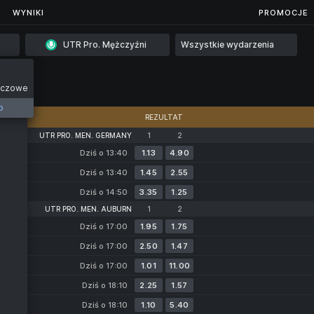
...
WYNIKI
WYNIKI
PROMOCJE
UTR Pro. Mężczyźni
Wszystkie wydarzenia
eczowe
10
o
REZULTAT
UTR PRO. MEN. GERMANY
1
2
Dziś o 13:40
1.13
4.90
Dziś o 13:40
1.45
2.55
Dziś o 14:50
3.35
1.25
UTR PRO. MEN. AUBURN
1
2
Dziś o 17:00
1.95
1.75
Dziś o 17:00
2.50
1.47
Dziś o 17:00
1.01
11.00
Dziś o 18:10
2.25
1.57
Dziś o 18:10
1.10
5.40