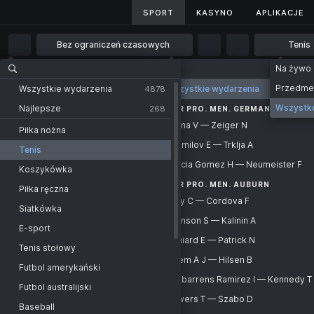
SPORT
SPORT
KASYNO
KASYNO
APLIKACJE
APLIKACJE
Bez ograniczeń czasowych
Tenis
Bez ograniczeń czasowych
Na żywo
Strona główna
Sport
Tenis
UTR Pro. Mężczyźni
1 godz.
Przedm
Wszystkie wydarzenia
Wszystkie wydarzenia
Wszystkie wydarzenia
4878
275
2 godz.
Wszystk
Najlepsze
268
KATEGORIA
UTR PRO. MEN. GERMANY
Tenis - UTR Pro. Mężczyźni
ATP
Kalina V — Zeiger N
4 godz.
Piłka nożna
Kalina V
Montreal
Shumilov E — Trklja A
6 godz.
Tenis
-
Zeiger N
Shumilov E
Hard
Garcia Gomez H — Neumeister F
12 godz.
Koszykówka
-
Trklja A
Garcia Gomez H
Tournament outright
UTR PRO. MEN. AUBURN
1 dzień
Piłka ręczna
-
Frey C — Cordova F
Neumeister F
Additional
2 dni
Siatkówka
Frey C
Aronson S — Kalinin A
Montreal. Doubles
-
E-sport
Cordova F
Aronson S
Aguiard E — Patrick N
WTA
-
Tenis stołowy
Kalinin A
Aguiard E
Deem A J — Hilsen B
Toronto
-
Futbol amerykański
Patrick N
Deem A J
Urribarrens Ramirez I — Kennedy T
Hard
-
Futbol australijski
Hilsen B
Urribarrens Ramirez I
Bowers T — Szabo D
Tournament outright
-
Baseball