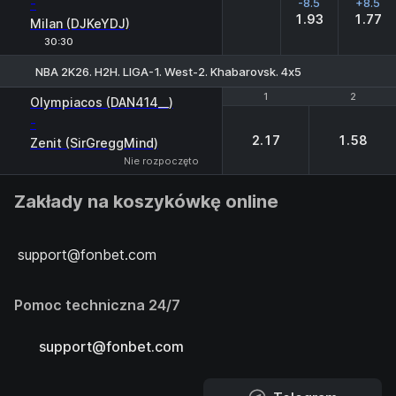
-
-8.5
+8.5
1.93
1.77
Milan (DJKeYDJ)
30:30
NBA 2K26. H2H. LIGA-1. West-2. Khabarovsk. 4х5
1
1
2
2
Olympiacos (DAN414__)
-
2.17
1.58
Zenit (SirGreggMind)
Nie rozpoczęto
Zakłady na koszykówkę online
support@fonbet.com
Pomoc techniczna 24/7
support@fonbet.com