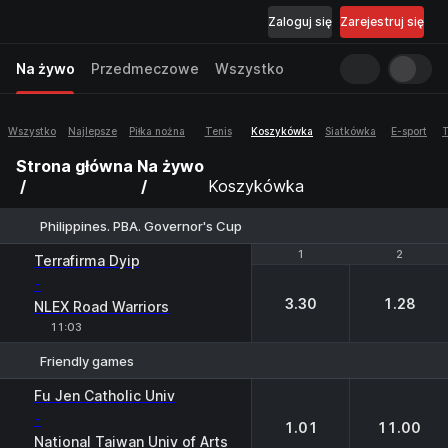
Zaloguj się
Zarejestruj się
Na żywo
Przedmeczowe
Wszystko
Wszystko
Najlepsze
Piłka nożna
Tenis
Koszykówka
Siatkówka
E-sport
T
Strona główna
Na żywo
Koszykówka
Philippines. PBA. Governor's Cup
1
1
2
2
Terrafirma Dyip
-
3.30
1.28
NLEX Road Warriors
11:03
Friendly games
1
2
Fu Jen Catholic Univ
-
1.01
11.00
National Taiwan Univ of Arts