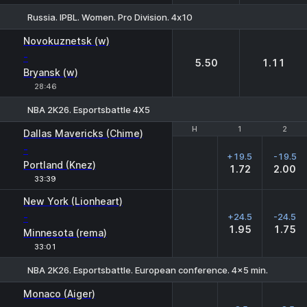
Russia. IPBL. Women. Pro Division. 4х10
1
2
Novokuznetsk (w)
-
5.50
1.11
Bryansk (w)
28:46
NBA 2K26. Esportsbattle 4Х5
H
H
1
1
2
2
Dallas Mavericks (Chime)
-
+19.5
-19.5
Portland (Knez)
1.72
2.00
33:39
New York (Lionheart)
-
+24.5
-24.5
1.95
1.75
Minnesota (rema)
33:01
NBA 2K26. Esportsbattle. European conference. 4x5 min.
H
1
2
Monaco (Aiger)