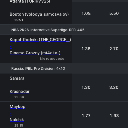
Atlanta (TURIKVV25)
-
1.08
5.50
Boston (volodya_samosvalov)
25:51
NBA 2K26. Interactive Superliga. RFB. 4X5
1
2
Kupol-Rodniki (THE_GEORGE__)
-
1.38
2.70
Dinamo Grozny (mi4eka-)
Nie rozpoczęto
Russia. IPBL. Pro Division. 4х10
1
2
Samara
-
1.30
3.20
Krasnodar
29:06
Maykop
-
1.77
1.93
Nalchik
25:15