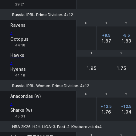
29:21
Russia. IPBL. Prime Division. 4х12
H
H
1
1
2
2
Ravens
-
+9.5
-9.5
Octopus
1.87
1.83
44:18
1
1
2
2
Hawks
-
1.95
1.75
Hyenas
41:16
Russia. IPBL. Women. Prime Division. 4х12
H
H
1
1
2
2
Anacondas (w)
-
+12.5
-12.5
Sharks (w)
1.76
1.94
45:01
NBA 2K26. H2H. LIGA-3. East-2. Khabarovsk 4х4
1
1
2
2