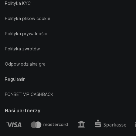
Polityka KYC
Polityka plików cookie
Polityka prywatności
Polityka zwrotów
Odpowiedzialna gra
Regulamin
FONBET VIP CASHBACK
Nasi partnerzy