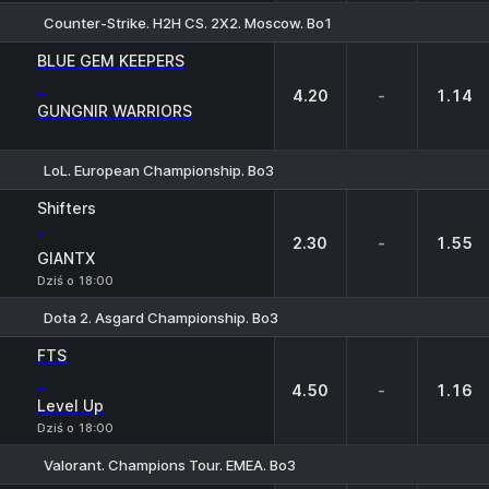
Counter-Strike. H2H CS. 2X2. Moscow. Bo1
1
X
2
BLUE GEM KEEPERS
-
4.20
-
1.14
GUNGNIR WARRIORS
LoL. European Championship. Bo3
1
X
2
Shifters
-
2.30
-
1.55
GIANTX
Dziś o 18:00
Dota 2. Asgard Championship. Bo3
1
X
2
FTS
-
4.50
-
1.16
Level Up
Dziś o 18:00
Valorant. Champions Tour. EMEA. Bo3