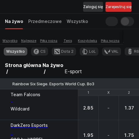
Zaloguj się
Zarejestruj się
Na żywo
Przedmeczowe
Wszystko
Wszystko
Najlepsze
Piłka nożna
Tenis
Koszykówka
Piłka ręczna
Siatkówka
Wszystko
CS
Dota 2
LoL
VAL
R6
Strona główna
Na żywo
E-sport
Rainbow Six Siege. Esports World Cup. Bo3
1
1
X
X
2
2
Team Falcons
-
2.85
-
1.37
Wildcard
DarkZero Esports
-
1.95
-
1.75