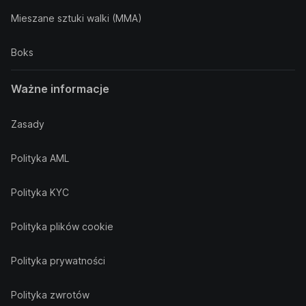
Mieszane sztuki walki (MMA)
Boks
Ważne informacje
Zasady
Polityka AML
Polityka KYC
Polityka plików cookie
Polityka prywatności
Polityka zwrotów