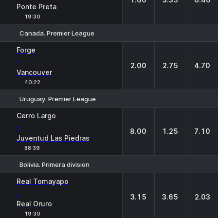
Ponte Preta
19:30
Canada. Premier League
1
X
2
Forge
-
2.00
2.75
4.70
Vancouver
40:22
Uruguay. Premier League
1
X
2
Cerro Largo
-
8.00
1.25
7.10
Juventud Las Piedras
88:39
Bolivia. Primera division
1
X
2
Real Tomayapo
-
3.15
3.65
2.03
Real Oruro
19:30