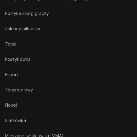
Polityka skarg graczy
Zakłady piłkarskie
Tenis
Koszykówka
Esport
Tenis stołowy
Hokej
Siatkówka
Mieszane sztuki walki (MMA)