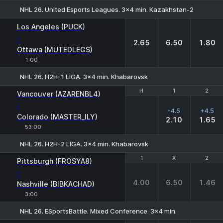
NHL 26. United Esports Leagues. 3x4 min. Kazakhstan-2
1
X
2
Los Angeles (PUCK)
-
2.65
6.50
1.80
Ottawa (MUTEDLEGS)
1:00
NHL 26. H2H-1 LIGA. 3x4 min. Khabarovsk
H
H
1
1
2
2
Vancouver (AZARENBL4)
-
-4.5
+4.5
Colorado (MASTER_ILY)
2.10
1.65
53:00
NHL 26. H2H-2 LIGA. 3x4 min. Khabarovsk
1
1
X
X
2
2
Pittsburgh (FROSYA8)
-
4.00
6.50
1.46
Nashville (BIBKACHAD)
3:00
NHL 26. ESportsBattle. Mixed Conference. 3x4 min.