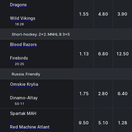
1
X
2
Dragons
-
1.55
4.80
3.90
Wild Vikings
18:28
Short-hockey. 2x2. MNHL B 3x5
1
X
2
Blood Razors
-
1.13
6.80
12.50
Firebirds
20:25
Russia. Friendly
1
X
2
Omskie Krylia
-
1.75
2.80
6.40
Dinamo-Altay
50:11
Spartak MAH
-
9.50
5.10
1.28
Red Machine Atlant