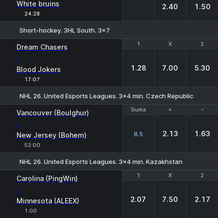
White bruins
2.40
1.50
24:28
Short-hockey. 3HL South. 3x7
1
1
X
X
2
2
Dream Chasers
-
1.28
7.00
5.30
Blood Jokers
17:07
NHL 26. United Esports Leagues. 3x4 min. Czech Republic
Suma
Suma
+
+
-
-
Vancouver (Boulghur)
-
2.13
1.63
8.5
New Jersey (Bohem)
52:00
NHL 26. United Esports Leagues. 3x4 min. Kazakhstan
1
1
X
X
2
2
Carolina (PingWin)
-
2.07
7.50
2.17
Minnesota (ALEEX)
1:00