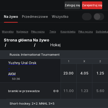
Zaloguj się
Zarejestruj się
Na żywo
Przedmeczowe
Wszystko
Wszystko
Najlepsze
Piłka nożna
Tenis
Koszykówka
Piłka ręczna
Siatkówka
Strona główna
Na żywo
Hokej
Russia. International Tournament
1
1
X
X
2
2
Yuzhny Ural Orsk
-
23.00
4.05
1.25
AKM
50:36
11.00
1.23
5.60
bramki w przewadze
0:0
Short-hockey. 2x2. MNHL 3x5