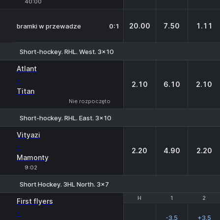
40:00
20.00
7.50
1.11
bramki w przewadze
0:1
Short-hockey. RHL. West. 3x10
1
X
2
Atlant
-
2.10
6.10
2.10
Titan
Nie rozpoczęto
Short-hockey. RHL. East. 3x10
1
X
2
Vityazi
-
2.20
4.90
2.20
Mamonty
9:02
Short Hockey. 3HL North. 3x7
H
H
1
1
2
2
First flyers
-
-3.5
+3.5