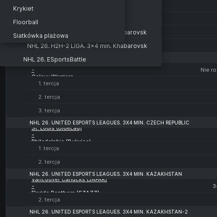
-
3x4 min. Kazakhstan-2
Krykiet
City devils
1. tercja
NHL 26. H2H LIGA
Floorball
2. tercja
NHL 26. H2H-1 LIGA. 3x4 min. Khabarovsk
Siatkówka plażowa
3. tercja
NHL 26. H2H-2 LIGA. 3x4 min. Khabarovsk
SHORT-HOCKEY. 3HL SOUTH. 3X7
NHL 26. ESportsBattle
Blood Jokers
-
Nie r
Galaxy Warriors
1. tercja
2. tercja
3. tercja
NHL 26. UNITED ESPORTS LEAGUES. 3X4 MIN. CZECH REPUBLIC
St. Louis (BlueLad)
-
Philadelphia (Bukvice)
1. tercja
2. tercja
NHL 26. UNITED ESPORTS LEAGUES. 3X4 MIN. KAZAKHSTAN
Vancouver Canucks (JAFAR)
-
3
Florida Panthers (STAZZ)
2. tercja
NHL 26. UNITED ESPORTS LEAGUES. 3X4 MIN. KAZAKHSTAN-2
Utah (PETYA98)