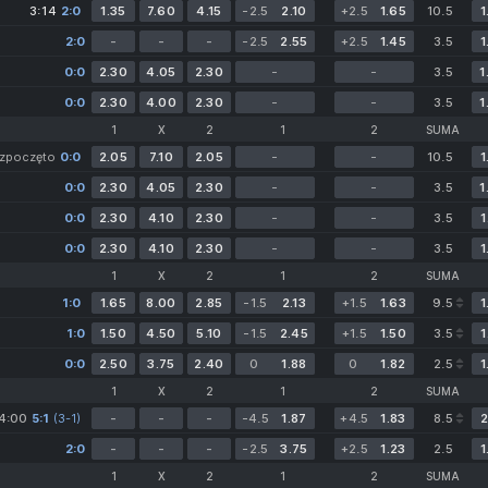
3:14
2:0
1.35
7.60
4.15
-2.5
2.10
+2.5
1.65
10.5
1
2:0
-
-
-
-2.5
2.55
+2.5
1.45
3.5
1
0:0
2.30
4.05
2.30
-
-
3.5
1
0:0
2.30
4.00
2.30
-
-
3.5
1
1
X
2
1
2
SUMA
ozpoczęto
0:0
2.05
7.10
2.05
-
-
10.5
1
0:0
2.30
4.05
2.30
-
-
3.5
1
0:0
2.30
4.10
2.30
-
-
3.5
1
0:0
2.30
4.10
2.30
-
-
3.5
1
1
X
2
1
2
SUMA
1:0
1.65
8.00
2.85
-1.5
2.13
+1.5
1.63
9.5
1
1:0
1.50
4.50
5.10
-1.5
2.45
+1.5
1.50
3.5
1
0:0
2.50
3.75
2.40
0
1.88
0
1.82
2.5
1
1
X
2
1
2
SUMA
4:00
5:1
(3-1)
(3-1)
-
-
-
-4.5
1.87
+4.5
1.83
8.5
2
2:0
-
-
-
-2.5
3.75
+2.5
1.23
2.5
1
1
X
2
1
2
SUMA