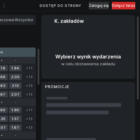
Zaloguj się
Dołącz teraz
DOSTĘP DO STRONY
eczowe
Wszystko
K. zakładów
MA
Wybierz wynik wydarzenia
+
-
w celu obstawienia zakładu
.76
1.94
+11
.68
2.05
+13
.63
2.13
+13
PROMOCJE
.67
2.07
+13
+
-
.80
1.90
+11
.25
1.57
+13
.07
1.67
+13
+
-