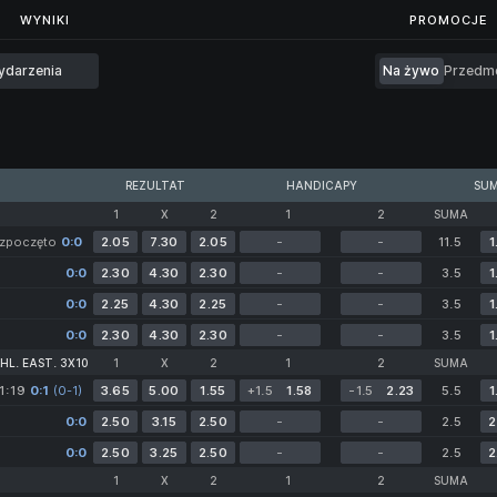
...
WYNIKI
WYNIKI
PROMOCJE
ydarzenia
Na żywo
Przedm
REZULTAT
HANDICAPY
SU
1
X
2
1
2
SUMA
ozpoczęto
0:0
2.05
7.30
2.05
-
-
11.5
1
0:0
2.30
4.30
2.30
-
-
3.5
1
0:0
2.25
4.30
2.25
-
-
3.5
1
0:0
2.30
4.30
2.30
-
-
3.5
1
HL. EAST. 3X10
1
X
2
1
2
SUMA
1:19
0:1
(0-1)
3.65
5.00
1.55
+1.5
1.58
-1.5
2.23
5.5
1
0:0
2.50
3.15
2.50
-
-
2.5
2
0:0
2.50
3.25
2.50
-
-
2.5
2
1
X
2
1
2
SUMA