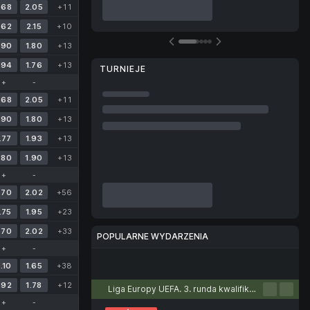
.68
2.05
+11
.62
2.15
+10
.90
1.80
+13
.94
1.76
+13
TURNIEJE
+
-
.68
2.05
+11
.90
1.80
+13
.77
1.93
+13
.80
1.90
+13
+
-
.70
2.02
+56
.75
1.95
+23
.70
2.02
+33
POPULARNE WYDARZENIA
+
-
Piłka nożna
Tenis
Koszykówka
Piłka ręczna
Siatkówka
.10
1.65
+38
.92
1.78
+12
Liga Europy UEFA. 3. runda kwalifikacyjna. Pierwsze mecze
+
-