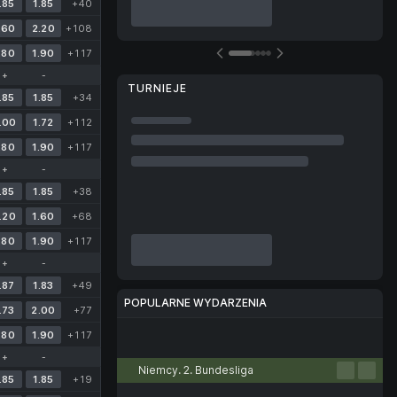
.85
1.85
+40
.60
2.20
+108
.80
1.90
+117
+
-
TURNIEJE
.85
1.85
+34
.00
1.72
+112
.80
1.90
+117
+
-
.85
1.85
+38
.20
1.60
+68
.80
1.90
+117
+
-
.87
1.83
+49
POPULARNE WYDARZENIA
.73
2.00
+77
.80
1.90
+117
Piłka nożna
Tenis
Koszykówka
Piłka ręczna
Siatkówka
+
-
Niemcy. 2. Bundesliga
.85
1.85
+19