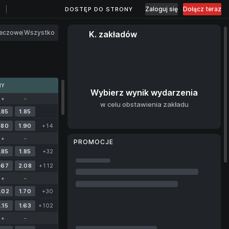
Zaloguj się
Dołącz teraz
DOSTĘP DO STRONY
eczowe
Wszystko
K. zakładów
MY
Wybierz wynik wydarzenia
+
-
w celu obstawienia zakładu
.85
1.85
.80
1.90
+14
+
-
PROMOCJE
.85
1.85
+32
.67
2.08
+112
+
-
.02
1.70
+30
.15
1.63
+102
+
-