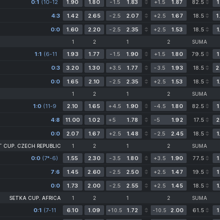
0:1
(10-12
1.90
1.80
-1.5
1.83
+1.5
1.87
82.5
1
4-3*)
4:3
1.42
2.65
-2.5
2.07
+2.5
1.67
18.5
1
0:0
1.60
2.20
-2.5
2.35
+2.5
1.53
18.5
1
1
2
1
2
SUMA
1:1
(6-11
1.93
1.77
-1.5
1.90
+1.5
1.80
79.5
1
11-3
0*-3)
0:3
3.20
1.30
+3.5
1.77
-3.5
1.93
18.5
2
0:0
1.65
2.10
-2.5
2.35
+2.5
1.53
18.5
1
1
2
1
2
SUMA
1:0
(11-9
2.10
1.65
+4.5
1.90
-4.5
1.80
82.5
1
4-8*)
4:8
11.00
1.02
+5
1.78
-5
1.92
17.5
2
0:0
2.07
1.67
+2.5
1.48
-2.5
2.45
18.5
1
T CUP. CZECH REPUBLIC
1
2
1
2
SUMA
0:0
(7*-6)
1.55
2.30
-3.5
1.80
+3.5
1.90
77.5
1
7:6
1.45
2.60
-2.5
2.50
+2.5
1.47
19.5
1
0:0
1.73
2.00
-2.5
2.55
+2.5
1.45
18.5
1
SETKA CUP. AFRICA
1
2
1
2
SUMA
0:1
(7-11
6.10
1.09
1.72
2.00
61.5
1
+10.5
-10.5
5*-8)