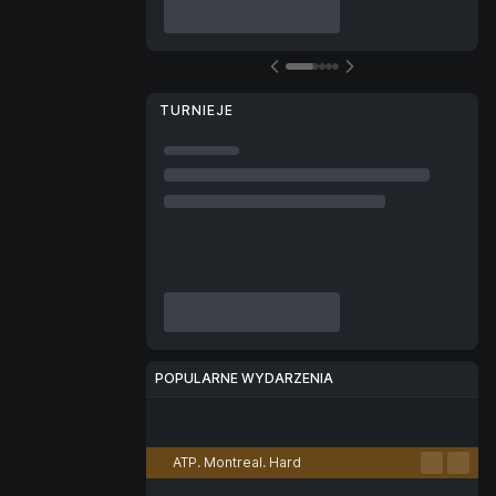
TURNIEJE
POPULARNE WYDARZENIA
Piłka nożna
Tenis
Koszykówka
Siatkówka
E-sport
ATP. Montreal. Hard