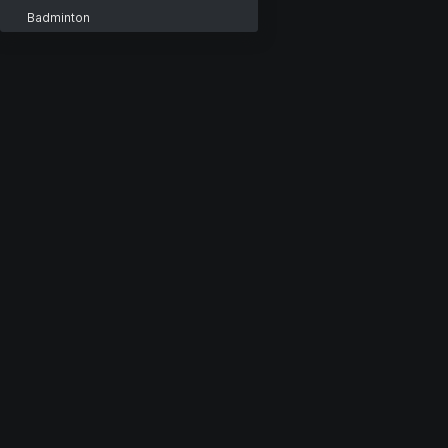
Badminton