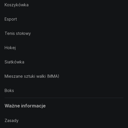
Koszykówka
Esport
Tenis stołowy
Hokej
Siatkówka
Mieszane sztuki walki (MMA)
Boks
Ważne informacje
Zasady