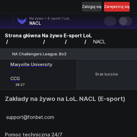
Zaloguj się
Zarejestruj się
Na żywo > E-sport / LoL
NACL
Strona główna
Na żywo
E-sport
LoL
NACL
NA Challengers League. Bo3
Maryville University
-
Brak kursów
CCG
38:27
Zakłady na żywo na LoL. NACL (E-sport)
support@fonbet.com
Pomoc techniczna 24/7