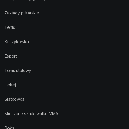
Zakłady piłkarskie
Tenis
Koszykówka
Esport
Tenis stołowy
Hokej
Siatkówka
Mieszane sztuki walki (MMA)
Boks